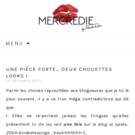
MERCREDIE
Aller
MENU
au
contenu
UNE PIÈCE FORTE… DEUX CHOUETTES
LOOKS !
16 décembre 2015
Parmi les choses reprochées aux blogueuses que je lis le
plus souvent, il y a ce truc méga contradictoire qui dit
que:
1. Elles ne re-portent jamais les fringues qu’elles
présentent («
On les voit
une fois
sur le blog et après…
ZOUH #videdressing
« , bouhhhhhhh !),