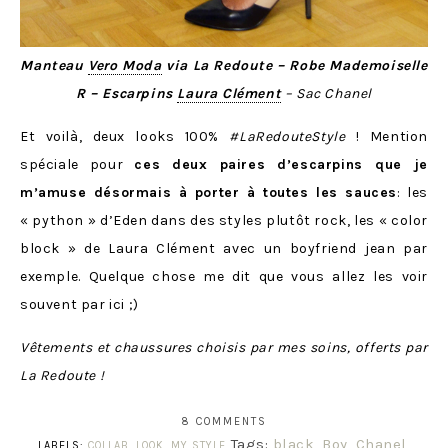
Manteau
Vero Moda
via La Redoute – Robe Mademoiselle
R – Escarpins
Laura Clément
– Sac Chanel
Et voilà, deux looks 100%
#LaRedouteStyle
! Mention
spéciale pour
ces deux paires d’escarpins que je
m’amuse désormais à porter
à
toutes les sauces
: les
« python » d’Eden dans des styles plutôt rock, les « color
block » de Laura Clément avec un boyfriend jean par
exemple. Quelque chose me dit que vous allez les voir
souvent par ici ;)
Vêtements et chaussures choisis par mes soins, offerts par
La Redoute !
8 COMMENTS
Tags:
black
,
Boy
,
Chanel
,
LABELS:
COLLAB
,
LOOK
,
MY STYLE