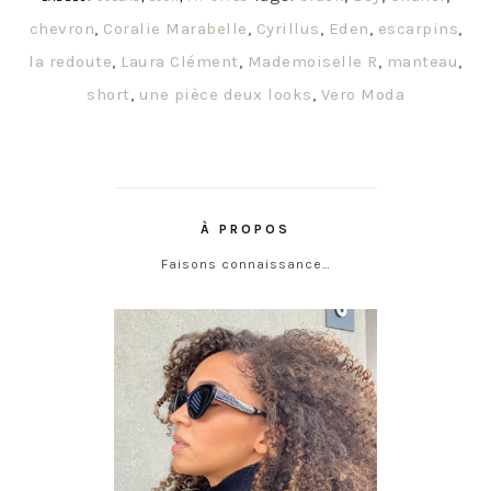
chevron
,
Coralie Marabelle
,
Cyrillus
,
Eden
,
escarpins
,
la redoute
,
Laura Clément
,
Mademoiselle R
,
manteau
,
short
,
une pièce deux looks
,
Vero Moda
À PROPOS
Faisons connaissance…