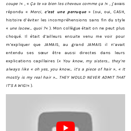
coupe !
« , «
Ça te va bien les cheveux comme ça !
« , j’avais
répondu «
Merci,
c’est une perruque
» (oui, oui, CASH,
histoire d’éviter les incompréhensions sans fin du style
«
une lacew… quoi ?
« ). Mon collègue était on ne peut plus
choqué. Il était d’ailleurs ensuite venu me voir pour
m’expliquer que JAMAIS, au grand JAMAIS il n’avait
entendu ses sœur être aussi directes dans leurs
explications capillaires («
You know, my sisters… they’re
always like « oh yes, you know… it’s a piece of hair », « It
mostly is my real hair »… THEY WOULD NEVER ADMIT THAT
IT’S A WIG!
« ).