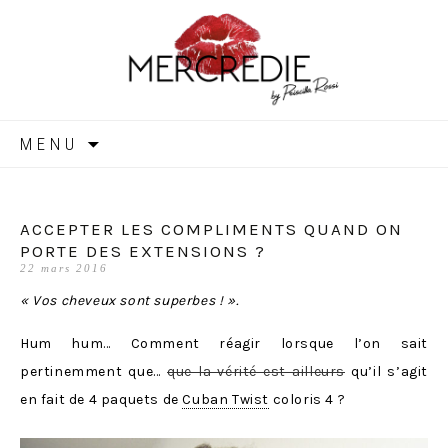
MERCREDIE
Aller
MENU
au
contenu
ACCEPTER LES COMPLIMENTS QUAND ON
PORTE DES EXTENSIONS ?
22 mars 2016
« Vos cheveux sont superbes ! ».
Hum hum… Comment réagir lorsque l’on sait
pertinemment que…
que la vérité est ailleurs
qu’il s’agit
en fait de 4 paquets de
Cuban Twist
coloris 4 ?