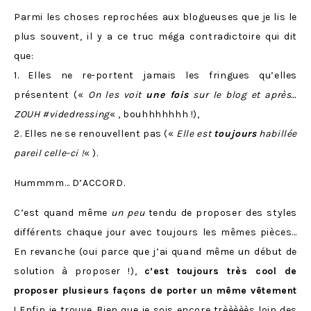
Parmi les choses reprochées aux blogueuses que je lis le
plus souvent, il y a ce truc méga contradictoire qui dit
que:
1. Elles ne re-portent jamais les fringues qu’elles
présentent («
On les voit
une fois
sur le blog et après…
ZOUH #videdressing
« , bouhhhhhhh !),
2. Elles ne se renouvellent pas («
Elle est
toujours
habillée
pareil celle-ci !
« ).
Hummmm… D’ACCORD.
C’est quand même
un peu
tendu de proposer des styles
différents chaque jour avec toujours les mêmes pièces…
En revanche (oui parce que j’ai quand même un début de
solution à proposer !),
c’est toujours très cool de
proposer plusieurs façons de porter un même vêtement
! Enfin je trouve. Bien que je sois encore trèèèèès loin des