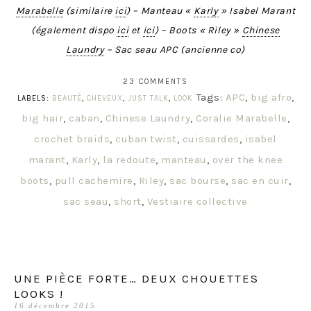
Marabelle
(similaire
ici
) – Manteau «
Karly
» Isabel Marant
(également dispo
ici
et
ici
) – Boots « Riley »
Chinese
Laundry
– Sac seau APC (ancienne co)
23 COMMENTS
Tags:
APC
,
big afro
,
LABELS:
BEAUTÉ
,
CHEVEUX
,
JUST TALK
,
LOOK
big hair
,
caban
,
Chinese Laundry
,
Coralie Marabelle
,
crochet braids
,
cuban twist
,
cuissardes
,
isabel
marant
,
Karly
,
la redoute
,
manteau
,
over the knee
boots
,
pull cachemire
,
Riley
,
sac bourse
,
sac en cuir
,
sac seau
,
short
,
Vestiaire collective
UNE PIÈCE FORTE… DEUX CHOUETTES
LOOKS !
16 décembre 2015