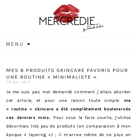
MERCREDIE
Aller
MENU
au
contenu
MES 6 PRODUITS SKINCARE FAVORIS POUR
UNE ROUTINE « MINIMALISTE ».
10 mai 2017
Je me suis pas mal demandé comment j’allais aborder
cet article, et pour une raison toute simple:
ma
« routine » skincare a été complètement bouleversée
ces derniers mois.
Pour vous la faire courte, j’utilise
désormais
très peu
de produits (en comparaison à mon
époque
« layering »
) ; il m’arrive même de ne plus en