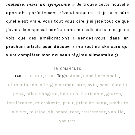
maladie, mais un symptôme »
. Je trouve cette nouvelle
approche parfaitement révolutionnaire… et je suis sûre
qu’elle est vraie. Pour tout vous dire, j’ai jeté tout ce que
j’avais de « spécial acné » dans ma salle de bain et je ne
vois que des améliorations !
Rendez-vous dans un
prochain article pour découvrir ma routine skincare qui
vient compléter mon nouveau régime alimentaire ;)
48 COMMENTS
Tags:
Acne
,
acné hormonale
,
LABELS:
BEAUTÉ
,
SOINS
alimentation
,
allergie alimentaire
,
avis
,
beauté de la
peau
,
bilan sanguin
,
boutons
,
Clarisonic
,
gluten
,
intolérance
,
microkyste
,
peau
,
prise de sang
,
produits
laitiers
,
routine
,
skincare
,
test
,
traitement
,
vanille
,
yaourts