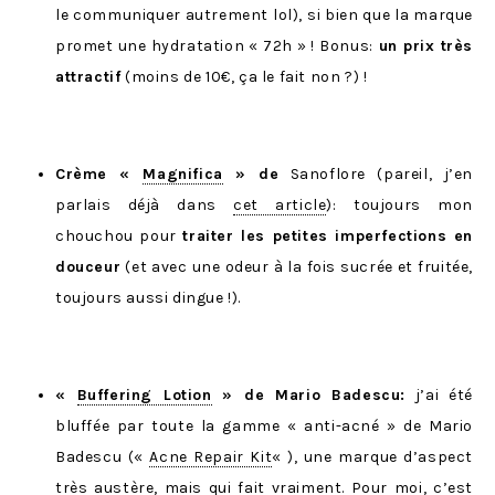
le communiquer autrement lol), si bien que la marque
promet une hydratation « 72h » ! Bonus:
un prix très
attractif
(moins de 10€, ça le fait non ?) !
Crème «
Magnifica
» de
Sanoflore (pareil, j’en
parlais déjà dans
cet article
): toujours mon
chouchou pour
traiter les petites imperfections en
douceur
(et avec une odeur à la fois sucrée et fruitée,
toujours aussi dingue !).
«
Buffering Lotion
» de Mario Badescu:
j’ai été
bluffée par toute la gamme « anti-acné » de Mario
Badescu («
Acne Repair Kit
« ), une marque d’aspect
très austère, mais qui fait vraiment. Pour moi, c’est