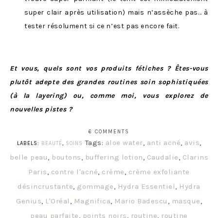
super clair après utilisation) mais n’assèche pas… à
tester résolument si ce n’est pas encore fait.
Et vous, quels sont vos produits fétiches ? Êtes-vous
plutôt adepte des grandes routines soin sophistiquées
(à la layering) ou, comme moi, vous explorez de
nouvelles pistes ?
6 COMMENTS
Tags:
aloe water
,
anti acné
,
avis
,
LABELS:
BEAUTÉ
,
SOINS
belle peau
,
boutons
,
buffering lotion
,
Caudalie
,
Clarins
Paris
,
contre l'acné
,
crème
,
crème exfoliante
désincrustante
,
gommage
,
Hydra Essentiel
,
Hydra
Genius
,
L'Oréal
,
Magnifica
,
Mario Badescu
,
masque
,
peau parfaite
,
points noirs
,
routine
,
routine