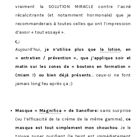
vraiment la SOLUTION MIRACLE contre l’acné
récalcitrante (et notamment hormonale) que je
recommanderais à toutes celles qui ont l’impression
d’avoir « tout essayé ».
Aujourd’hui,
je n’utilise plus que
la lotion
, en
« entretien / prévention », que j’applique soir et
matin sur les zones de « boutons en formation »
(miam !) ou bien déjà présents
… ceux-ci ne font
jamais long feu après ça ;)
Masque «
Magnifica
» de Sanoflore:
sans surprise
(vu l’efficacité de la crème de la même gamme),
ce
masque est tout simplement mon chouchou
. Je le
trouve super purifiant (le teint est immédiatement