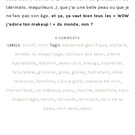
(dermato, maquilleurs…), que j’ai une belle peau ou que je
ne fais pas son âge…
et ça, ça vaut bien tous les « WOW
j’adore ton makeup ! » du monde, non ?
4 COMMENTS
Tags:
advanced génifique
,
alpha G
,
LABELS:
BEAUTÉ
,
SOINS
arrêter le maquillage
,
contour des yeux
,
crème
hydratante
,
darphin
,
dewy skin
,
energy
,
essential
,
futuredew
,
glossier
,
glow
,
glowy
,
hydratant
,
ideal
resource
,
lancôme
,
liquid gold
,
masque de nuit
,
merveilleux
,
no makeup
,
peau
,
routine
,
Sanoflore
,
sans
maquillage
,
serum
,
shiseido
,
skincare
,
soin de la
peau
,
soin yeux
,
waso