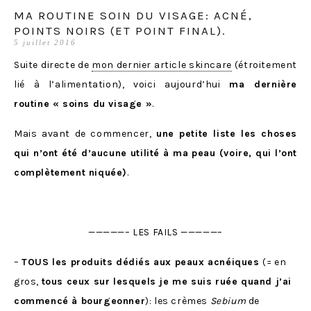
MA ROUTINE SOIN DU VISAGE: ACNÉ,
POINTS NOIRS (ET POINT FINAL).
5 juillet 2016
Suite directe de
mon dernier article skincare
(étroitement
lié à l’alimentation), voici aujourd’hui
ma dernière
routine « soins du visage »
.
Mais avant de commencer,
une petite liste les choses
qui n’ont été d’aucune utilité à ma peau (voire, qui l’ont
complètement niquée)
.
—————– LES FAILS —————–
–
TOUS les produits dédiés aux peaux acnéiques
(= en
gros,
tous ceux sur lesquels je me suis ruée quand j’ai
commencé à bourgeonner
): les crèmes
Sebium
de