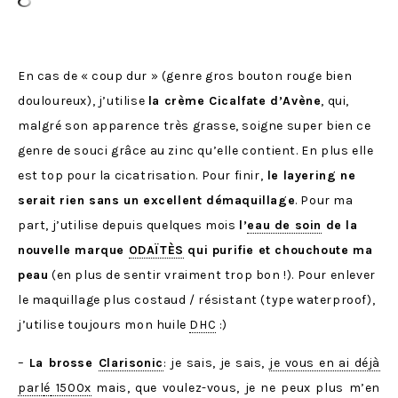
En cas de « coup dur » (genre gros bouton rouge bien
douloureux), j’utilise
la crème Cicalfate d’Avène
, qui,
malgré son apparence très grasse, soigne super bien ce
genre de souci grâce au zinc qu’elle contient. En plus elle
est top pour la cicatrisation. Pour finir,
le layering ne
serait rien sans un excellent démaquillage
. Pour ma
part, j’utilise depuis quelques mois
l’
eau de soin
de la
nouvelle marque
ODAÏTÈS
qui purifie et chouchoute ma
peau
(en plus de sentir vraiment trop bon !). Pour enlever
le maquillage plus costaud / résistant (type waterproof),
j’utilise toujours mon huile
DHC
:)
–
La brosse
Clarisonic
: je sais, je sais,
je vous en ai déjà
parl
é
1500x
mais, que voulez-vous, je ne peux plus m’en