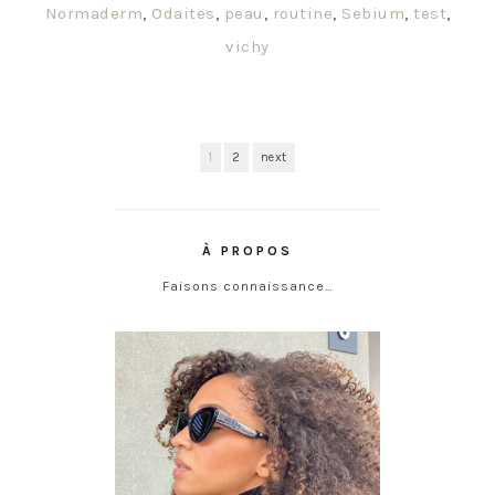
Normaderm
,
Odaites
,
peau
,
routine
,
Sebium
,
test
,
vichy
1
2
next
À PROPOS
Faisons connaissance…