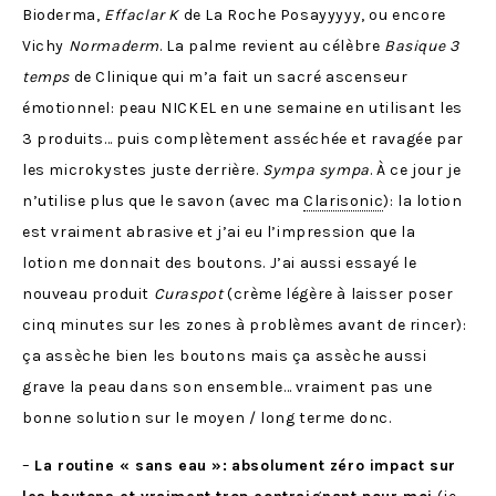
Bioderma,
Effaclar K
de La Roche Posayyyyy, ou encore
Vichy
Normaderm
. La palme revient au célèbre
Basique 3
temps
de Clinique qui m’a fait un sacré ascenseur
émotionnel: peau NICKEL en une semaine en utilisant les
3 produits… puis complètement asséchée et ravagée par
les microkystes juste derrière.
Sympa sympa
. À ce jour je
n’utilise plus que le savon (avec ma
Clarisonic
): la lotion
est vraiment abrasive et j’ai eu l’impression que la
lotion me donnait des boutons. J’ai aussi essayé le
nouveau produit
Curaspot
(crème légère à laisser poser
cinq minutes sur les zones à problèmes avant de rincer):
ça assèche bien les boutons mais ça assèche aussi
grave la peau dans son ensemble… vraiment pas une
bonne solution sur le moyen / long terme donc.
–
La routine « sans eau »:
absolument zéro impact sur