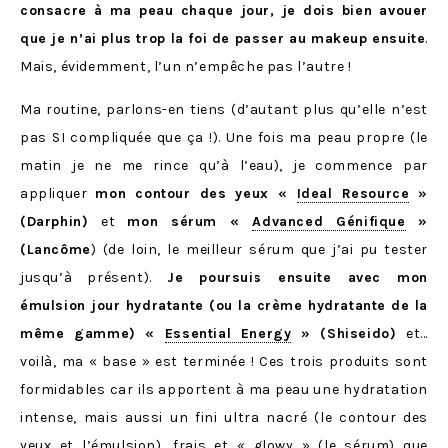
consacre à ma peau chaque jour, je dois bien avouer
que je n’ai plus trop la foi de passer au makeup ensuite
.
Mais, évidemment, l’un n’empêche pas l’autre !
Ma routine, parlons-en tiens (d’autant plus qu’elle n’est
pas SI compliquée que ça !). Une fois ma peau propre (le
matin je ne me rince qu’à l’eau), je commence par
appliquer
mon contour des yeux «
Ideal Resource
»
(Darphin)
et
mon sérum «
Advanced Génifique
»
(Lancôme
) (de loin, le meilleur sérum que j’ai pu tester
jusqu’à présent).
Je poursuis ensuite avec mon
émulsion jour hydratante (ou la crème hydratante de la
même gamme) «
Essential Energy
» (Shiseido)
et…
voilà, ma « base » est terminée ! Ces trois produits sont
formidables car ils apportent à ma peau une hydratation
intense, mais aussi un fini ultra nacré (le contour des
yeux et l’émulsion), frais et « glowy » (le sérum) que