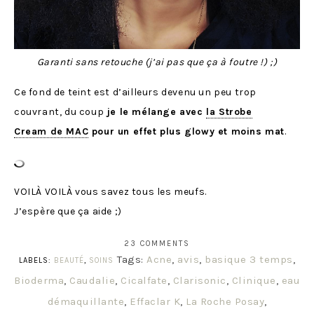
Garanti sans retouche (j’ai pas que ça à foutre !) ;)
Ce fond de teint est d’ailleurs devenu un peu trop
couvrant, du coup
je le mélange avec
la Strobe
Cream de MAC
pour un effet plus glowy et moins mat
.
VOILÀ VOILÀ vous savez tous les meufs.
J’espère que ça aide ;)
23 COMMENTS
Tags:
Acne
,
avis
,
basique 3 temps
,
LABELS:
BEAUTÉ
,
SOINS
Bioderma
,
Caudalie
,
Cicalfate
,
Clarisonic
,
Clinique
,
eau
démaquillante
,
Effaclar K
,
La Roche Posay
,