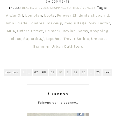
39 COMMENTS
Tags:
LABELS:
BEAUTÉ
,
CHEVEUX
,
SHOPPING
,
SORTIES / VOYAGES
ArganOil
,
bon plan
,
boots
,
Forever 21
,
guide shopping
,
John Frieda
,
Londres
,
makeup
,
maquillage
,
Max Factor
,
MUA
,
Oxford Street
,
Primark
,
Revlon
,
Samy
,
shopping
,
soldes
,
Superdrug
,
topshop
,
Trevor Sorbie
,
Umberto
Giannini
,
Urban Outfitters
previous
1
…
67
68
69
70
71
72
73
…
75
next
À PROPOS
Faisons connaissance…