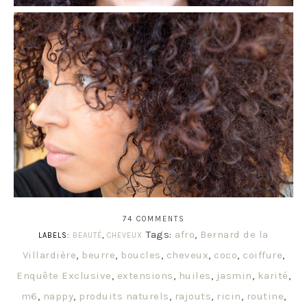
74 COMMENTS
Tags:
afro
,
Bernard de la
LABELS:
BEAUTÉ
,
CHEVEUX
Villardière
,
beurre
,
boucles
,
cheveux
,
coco
,
coiffure
,
Enquête Exclusive
,
extensions
,
huiles
,
jasmin
,
karité
,
m6
,
nappy
,
produits naturels
,
rajouts
,
ricin
,
routine
,