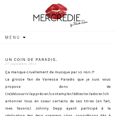
MERCREDIE
Aller
MENU
au
contenu
UN COIN DE PARADIS.
27 septembre 2012
Ça manque cruellement de musique par ici non..!?
La grosse fan de Vanessa Paradis que je suis vous
propose donc de
(re)découvrir/apprécier/contempler/détester/adorer/ch
antonner tous en coeur certains de ses titres (en fait,
mes favoris). Johnny Depp ayant participé à la
réalisation des deux premiers clips, considérons dès à