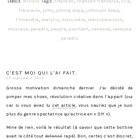
Tags:
chanson
,
chanson francaise
,
clip
,
LABELS:
MUSIQUE
francaise
,
john
,
johnny depp
,
johnnym depp
,
l'incendie
,
marylin
,
mercredie
,
mercredie.com
,
musique
,
paradis
,
people
,
pourtant
,
vanessa
,
vanessa
paradis
C’EST MOI QUI L’AI FAIT.
24 septembre 2012
Grosse motivation dimanche dernier. J’ai décidé de
pimper mes shoes, révolution créative dans l’appart (oui
car si vous aviez lu
cet article
, vous sauriez que je suis
plus du genre spectatrice qu’actrice en « DIY »).
Mine de rien, voilà le résultat (à savoir que cette bottine
avait le côté tout
defoncé
rapé). Bon, certes c’est discret,