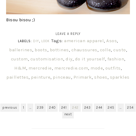
Bisou bisou ;)
LEAVE A REPLY
Tags:
american apparel
,
Asos
,
LABELS:
DIY
,
LOOK
ballerines
,
boots
,
bottines
,
chaussures
,
colle
,
custo
,
custom
,
customisation
,
diy
,
do it yourself
,
fashion
,
H&M
,
mercredie
,
mercredie.com
,
mode
,
outfits
,
paillettes
,
peinture
,
pinceau
,
Primark
,
shoes
,
sparkles
previous
1
…
239
240
241
242
243
244
245
…
254
next