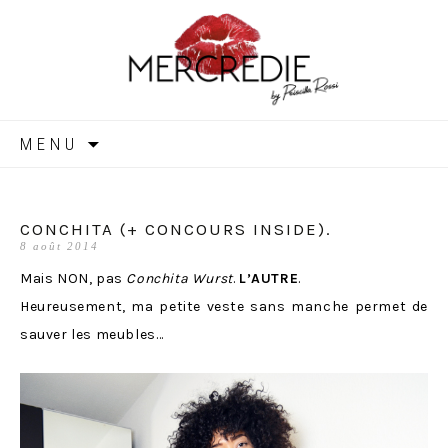
MERCREDIE
Aller
MENU
au
contenu
CONCHITA (+ CONCOURS INSIDE).
8 août 2014
Mais NON, pas
Conchita Wurst
.
L’AUTRE
.
Heureusement, ma petite veste sans manche permet de
sauver les meubles…