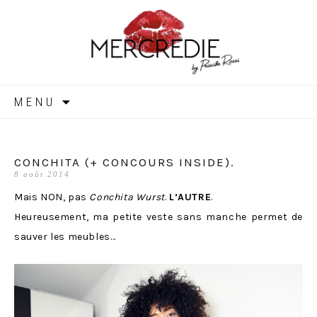
MERCREDIE
Aller
MENU
au
contenu
CONCHITA (+ CONCOURS INSIDE).
8 août 2014
Mais NON, pas
Conchita Wurst
.
L’AUTRE
.
Heureusement, ma petite veste sans manche permet de
sauver les meubles…