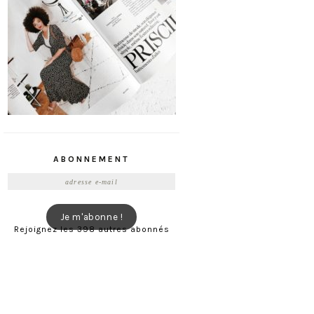
ABONNEMENT
Adresse
e-
mail
Je m'abonne !
Rejoignez les 398 autres abonnés