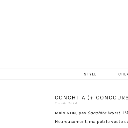
MERCR
Aller
STYLE
CHE
au
contenu
CONCHITA (+ CONCOURS
8 août 2014
Mais NON, pas
Conchita Wurst
.
L’
Heureusement, ma petite veste 