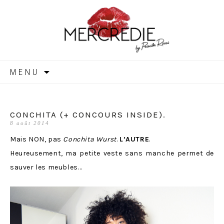
MERCREDIE
Aller
MENU
au
contenu
CONCHITA (+ CONCOURS INSIDE).
8 août 2014
Mais NON, pas
Conchita Wurst
.
L’AUTRE
.
Heureusement, ma petite veste sans manche permet de
sauver les meubles…