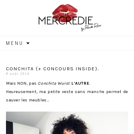
MERCREDIE
Aller
MENU
au
contenu
CONCHITA (+ CONCOURS INSIDE).
8 août 2014
Mais NON, pas
Conchita Wurst
.
L’AUTRE
.
Heureusement, ma petite veste sans manche permet de
sauver les meubles…