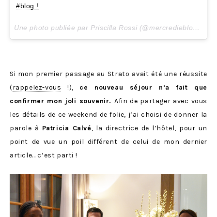
#blog !
Une photo publiée par Priscilla Rossi (@mercredieblog) le
8
Si mon premier passage au Strato avait été une réussite
(
rappelez-vous
!),
ce nouveau séjour n’a fait que
confirmer mon joli souvenir.
Afin de partager avec vous
les détails de ce weekend de folie, j’ai choisi de donner la
parole à
Patricia Calvé
, la directrice de l’hôtel, pour un
point de vue un poil différent de celui de mon dernier
article… c’est parti !