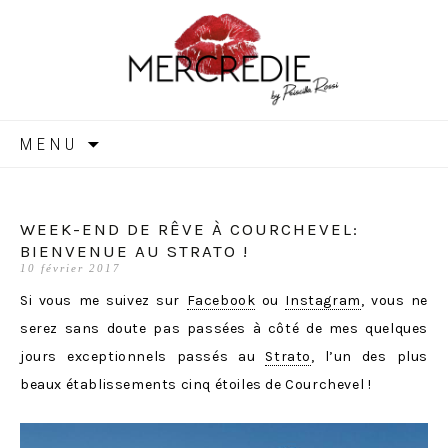
MERCREDIE
Aller
MENU
au
contenu
WEEK-END DE RÊVE À COURCHEVEL:
BIENVENUE AU STRATO !
10 février 2017
Si vous me suivez sur
Facebook
ou
Instagram
, vous ne
serez sans doute pas passées à côté de mes quelques
jours exceptionnels passés au
Strato
, l’un des plus
beaux établissements cinq étoiles de Courchevel !