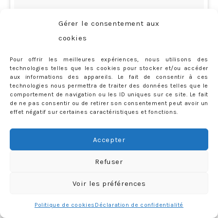
Gérer le consentement aux
cookies
Pour offrir les meilleures expériences, nous utilisons des
technologies telles que les cookies pour stocker et/ou accéder
aux informations des appareils. Le fait de consentir à ces
technologies nous permettra de traiter des données telles que le
comportement de navigation ou les ID uniques sur ce site. Le fait
de ne pas consentir ou de retirer son consentement peut avoir un
effet négatif sur certaines caractéristiques et fonctions.
Qui c’est qui inaugure le parcours de motoneige cette
Accepter
année ? Merci @courchevelaventure et @hotelstrato
Refuser
😍😍😍 #MarioKart #micromachine #Courchevel1850
Voir les préférences
#LaFolleDuVolant #Jai8ans
Politique de cookies
Déclaration de confidentialité
Une vidéo publiée par Priscilla Rossi (@mercredieblog) le
16