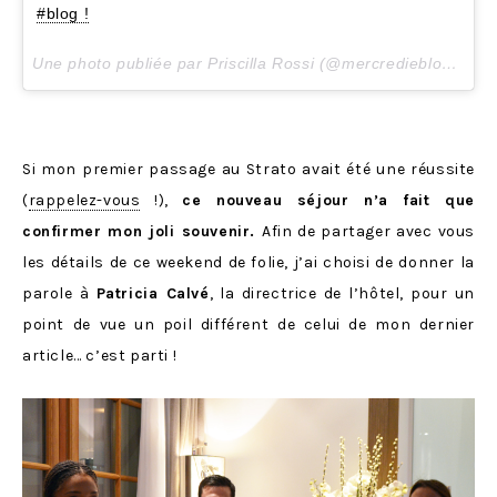
#blog !
Une photo publiée par Priscilla Rossi (@mercredieblog) le
8
Si mon premier passage au Strato avait été une réussite
(
rappelez-vous
!),
ce nouveau séjour n’a fait que
confirmer mon joli souvenir.
Afin de partager avec vous
les détails de ce weekend de folie, j’ai choisi de donner la
parole à
Patricia Calvé
, la directrice de l’hôtel, pour un
point de vue un poil différent de celui de mon dernier
article… c’est parti !