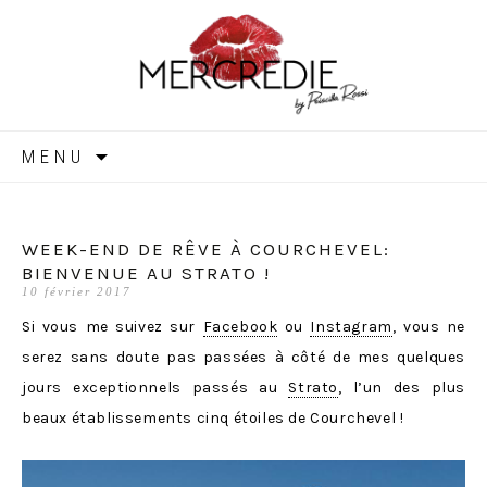
MERCREDIE
Aller
MENU
au
contenu
WEEK-END DE RÊVE À COURCHEVEL:
BIENVENUE AU STRATO !
10 février 2017
Si vous me suivez sur
Facebook
ou
Instagram
, vous ne
serez sans doute pas passées à côté de mes quelques
jours exceptionnels passés au
Strato
, l’un des plus
beaux établissements cinq étoiles de Courchevel !