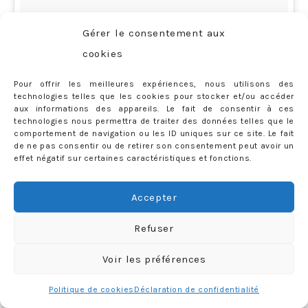
Gérer le consentement aux
cookies
Pour offrir les meilleures expériences, nous utilisons des
technologies telles que les cookies pour stocker et/ou accéder
aux informations des appareils. Le fait de consentir à ces
technologies nous permettra de traiter des données telles que le
comportement de navigation ou les ID uniques sur ce site. Le fait
de ne pas consentir ou de retirer son consentement peut avoir un
effet négatif sur certaines caractéristiques et fonctions.
Qui c’est qui inaugure le parcours de motoneige cette
Accepter
année ? Merci @courchevelaventure et @hotelstrato
Refuser
😍😍😍 #MarioKart #micromachine #Courchevel1850
Voir les préférences
#LaFolleDuVolant #Jai8ans
Politique de cookies
Déclaration de confidentialité
Une vidéo publiée par Priscilla Rossi (@mercredieblog) le
16