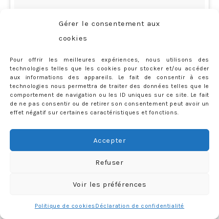
Gérer le consentement aux
cookies
Pour offrir les meilleures expériences, nous utilisons des
technologies telles que les cookies pour stocker et/ou accéder
aux informations des appareils. Le fait de consentir à ces
technologies nous permettra de traiter des données telles que le
comportement de navigation ou les ID uniques sur ce site. Le fait
de ne pas consentir ou de retirer son consentement peut avoir un
effet négatif sur certaines caractéristiques et fonctions.
Qui c’est qui inaugure le parcours de motoneige cette
Accepter
année ? Merci @courchevelaventure et @hotelstrato
Refuser
😍😍😍 #MarioKart #micromachine #Courchevel1850
Voir les préférences
#LaFolleDuVolant #Jai8ans
Politique de cookies
Déclaration de confidentialité
Une vidéo publiée par Priscilla Rossi (@mercredieblog) le
16