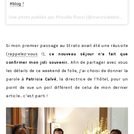
#blog !
Une photo publiée par Priscilla Rossi (@mercredieblog) le
8
Si mon premier passage au Strato avait été une réussite
(
rappelez-vous
!),
ce nouveau séjour n’a fait que
confirmer mon joli souvenir.
Afin de partager avec vous
les détails de ce weekend de folie, j’ai choisi de donner la
parole à
Patricia Calvé
, la directrice de l’hôtel, pour un
point de vue un poil différent de celui de mon dernier
article… c’est parti !