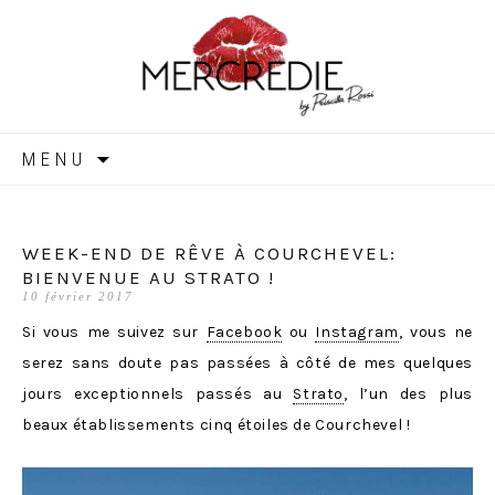
MERCREDIE
Aller
MENU
au
contenu
WEEK-END DE RÊVE À COURCHEVEL:
BIENVENUE AU STRATO !
10 février 2017
Si vous me suivez sur
Facebook
ou
Instagram
, vous ne
serez sans doute pas passées à côté de mes quelques
jours exceptionnels passés au
Strato
, l’un des plus
beaux établissements cinq étoiles de Courchevel !