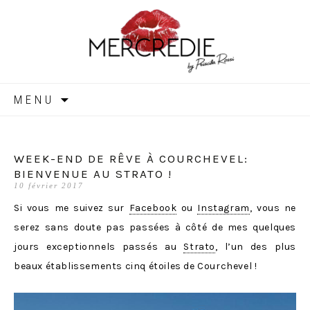
MERCREDIE
Aller
MENU
au
contenu
WEEK-END DE RÊVE À COURCHEVEL:
BIENVENUE AU STRATO !
10 février 2017
Si vous me suivez sur
Facebook
ou
Instagram
, vous ne
serez sans doute pas passées à côté de mes quelques
jours exceptionnels passés au
Strato
, l’un des plus
beaux établissements cinq étoiles de Courchevel !