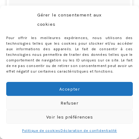
Gérer le consentement aux
cookies
Pour offrir les meilleures expériences, nous utilisons des
technologies telles que les cookies pour stocker et/ou accéder
aux informations des appareils. Le fait de consentir à ces
technologies nous permettra de traiter des données telles que le
comportement de navigation ou les ID uniques sur ce site. Le fait
de ne pas consentir ou de retirer son consentement peut avoir un
effet négatif sur certaines caractéristiques et fonctions.
Qui c’est qui inaugure le parcours de motoneige cette
Accepter
année ? Merci @courchevelaventure et @hotelstrato
Refuser
😍😍😍 #MarioKart #micromachine #Courchevel1850
Voir les préférences
#LaFolleDuVolant #Jai8ans
Politique de cookies
Déclaration de confidentialité
Une vidéo publiée par Priscilla Rossi (@mercredieblog) le
16