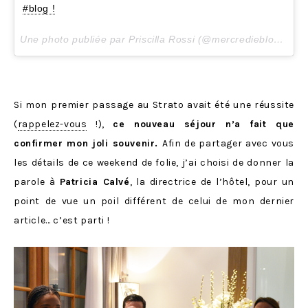
#blog !
Une photo publiée par Priscilla Rossi (@mercredieblog) le
8
Si mon premier passage au Strato avait été une réussite
(
rappelez-vous
!),
ce nouveau séjour n’a fait que
confirmer mon joli souvenir.
Afin de partager avec vous
les détails de ce weekend de folie, j’ai choisi de donner la
parole à
Patricia Calvé
, la directrice de l’hôtel, pour un
point de vue un poil différent de celui de mon dernier
article… c’est parti !