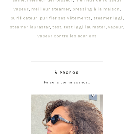
saine
,
meilleur défroisseur
,
meilleur défroisseur
vapeur
,
meilleur steamer
,
pressing à la maison
,
purificateur
,
purifier ses vêtements
,
steamer iggi
,
steamer laurastar
,
test
,
test iggi laurastar
,
vapeur
,
vapeur contre les acariens
À PROPOS
Faisons connaissance…