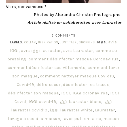
Alors, convaincues ?
Photos by
Alexandra Christin Photographe
Article réalisé en collaboration avec Laurastar
3 COMMENTS
Tags:
avis
LABELS:
COLLAB
,
INSPIRATION
,
JUST TALK
,
SHOPPING
IGGi
,
avis iggi laurastar
,
avis Laurastar
,
comme au
pressing
,
comment désinfecter masque Coronavirus
,
comment désinfecter ses vêtements
,
comment laver
son masque
,
comment nettoyer masque Covid19
,
Covid-19
,
défroisseur
,
désinfecter les tissus
,
désinfecter son masque
,
IGGI
,
IGGI coronavirus
,
IGGI
Covid
,
IGGI covid-19
,
iggi laurastar blanc
,
iggi
laurastar covid19
,
iggi laurastar white
,
Laurastar
,
lavage à sec à la maison
,
laver pull en laine
,
maison