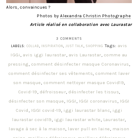
Alors, convaincues ?
Photos by
Alexandra Christin Photographe
Article réalisé en collaboration avec Laurastar
3 COMMENTS
Tags:
avis
LABELS:
COLLAB
,
INSPIRATION
,
JUST TALK
,
SHOPPING
IGGi
,
avis iggi laurastar
,
avis Laurastar
,
comme au
pressing
,
comment désinfecter masque Coronavirus
,
comment désinfecter ses vêtements
,
comment laver
son masque
,
comment nettoyer masque Covid19
,
Covid-19
,
défroisseur
,
désinfecter les tissus
,
désinfecter son masque
,
IGGI
,
IGGI coronavirus
,
IGGI
Covid
,
IGGI covid-19
,
iggi laurastar blanc
,
iggi
laurastar covid19
,
iggi laurastar white
,
Laurastar
,
lavage à sec à la maison
,
laver pull en laine
,
maison