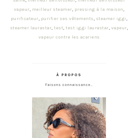
saine
,
meilleur défroisseur
,
meilleur défroisseur
vapeur
,
meilleur steamer
,
pressing à la maison
,
purificateur
,
purifier ses vêtements
,
steamer iggi
,
steamer laurastar
,
test
,
test iggi laurastar
,
vapeur
,
vapeur contre les acariens
À PROPOS
Faisons connaissance…