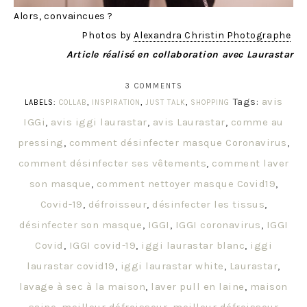
Alors, convaincues ?
Photos by
Alexandra Christin Photographe
Article réalisé en collaboration avec Laurastar
3 COMMENTS
Tags:
avis
LABELS:
COLLAB
,
INSPIRATION
,
JUST TALK
,
SHOPPING
IGGi
,
avis iggi laurastar
,
avis Laurastar
,
comme au
pressing
,
comment désinfecter masque Coronavirus
,
comment désinfecter ses vêtements
,
comment laver
son masque
,
comment nettoyer masque Covid19
,
Covid-19
,
défroisseur
,
désinfecter les tissus
,
désinfecter son masque
,
IGGI
,
IGGI coronavirus
,
IGGI
Covid
,
IGGI covid-19
,
iggi laurastar blanc
,
iggi
laurastar covid19
,
iggi laurastar white
,
Laurastar
,
lavage à sec à la maison
,
laver pull en laine
,
maison