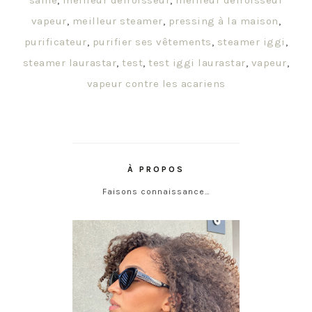
saine
,
meilleur défroisseur
,
meilleur défroisseur
vapeur
,
meilleur steamer
,
pressing à la maison
,
purificateur
,
purifier ses vêtements
,
steamer iggi
,
steamer laurastar
,
test
,
test iggi laurastar
,
vapeur
,
vapeur contre les acariens
À PROPOS
Faisons connaissance…