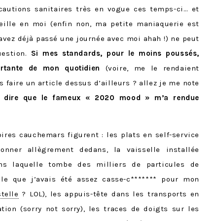
écautions sanitaires très en vogue ces temps-ci… et
eille en moi (enfin non, ma petite maniaquerie est
 avez déjà passé une journée avec moi ahah !) ne peut
uestion.
Si mes standards, pour le moins poussés,
ortante de mon quotidien
(voire, me le rendaient
us faire un article dessus d’ailleurs ? allez je me note
s dire que le fameux « 2020 mood » m’a rendue
pires cauchemars figurent : les plats en self-service
onner allègrement dedans, la vaisselle installée
s laquelle tombe des milliers de particules de
lle que j’avais été assez casse-c******* pour mon
telle
? LOL), les appuis-tête dans les transports en
ion (sorry not sorry), les traces de doigts sur les