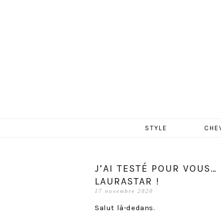
MERCR
Aller
STYLE
CHE
au
contenu
J’AI TESTÉ POUR VOUS…
LAURASTAR !
17 novembre 2020
Salut là-dedans.