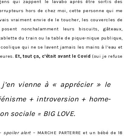
gens qui zappent le lavabo après être sortis des
terrupteurs hors de chez moi, cette personne qui me
ais vraiment envie de le toucher, les couvercles de
 posent nonchalamment leurs biscuits, gâteaux,
blette du train ou la table de pique-nique publique,
lcoolique qui ne se lavent jamais les mains à l’eau et
eures.
Et, tout ça, c’était avant le Covid
(oui je refuse
j’en vienne à « apprécier » le
iénisme + introversion + home-
ion sociale = BIG LOVE.
 –
spoiler alert
– MARCHE PARTERRE et un bébé de 18