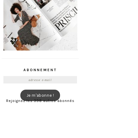
ABONNEMENT
Adresse
e-
mail
Je m'abonne !
Rejoignez les 398 autres abonnés