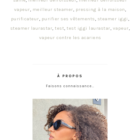
saine
,
meilleur défroisseur
,
meilleur défroisseur
vapeur
,
meilleur steamer
,
pressing à la maison
,
purificateur
,
purifier ses vêtements
,
steamer iggi
,
steamer laurastar
,
test
,
test iggi laurastar
,
vapeur
,
vapeur contre les acariens
À PROPOS
Faisons connaissance…