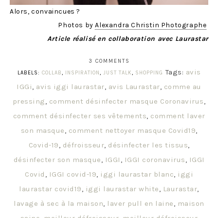
Alors, convaincues ?
Photos by
Alexandra Christin Photographe
Article réalisé en collaboration avec Laurastar
3 COMMENTS
Tags:
avis
LABELS:
COLLAB
,
INSPIRATION
,
JUST TALK
,
SHOPPING
IGGi
,
avis iggi laurastar
,
avis Laurastar
,
comme au
pressing
,
comment désinfecter masque Coronavirus
,
comment désinfecter ses vêtements
,
comment laver
son masque
,
comment nettoyer masque Covid19
,
Covid-19
,
défroisseur
,
désinfecter les tissus
,
désinfecter son masque
,
IGGI
,
IGGI coronavirus
,
IGGI
Covid
,
IGGI covid-19
,
iggi laurastar blanc
,
iggi
laurastar covid19
,
iggi laurastar white
,
Laurastar
,
lavage à sec à la maison
,
laver pull en laine
,
maison