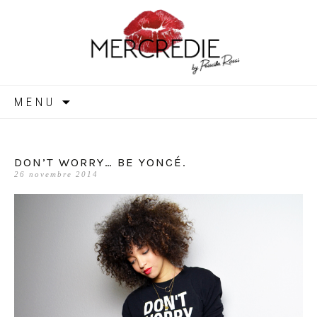
MERCREDIE
Aller
MENU
au
contenu
DON’T WORRY… BE YONCÉ.
26 novembre 2014