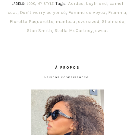
Tags:
Adidas
,
boyfriend
,
camel
LABELS:
LOOK
,
MY STYLE
coat
,
Don't worry be yoncé
,
Femme de voyou
,
Fiamma
,
Florette Paquerette
,
manteau
,
oversized
,
SheInside
,
Stan Smith
,
Stella McCartney
,
sweat
À PROPOS
Faisons connaissance…