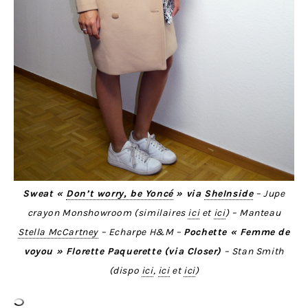
Sweat «
Don’t worry, be Yoncé
» via
SheInside
– Jupe
crayon Monshowroom (similaires
ici
et
ici
) – Manteau
Stella McCartney
– Echarpe H&M –
Pochette « Femme de
voyou » Florette Paquerette (via Closer)
– Stan Smith
(dispo
ici
,
ici
et
ici
)