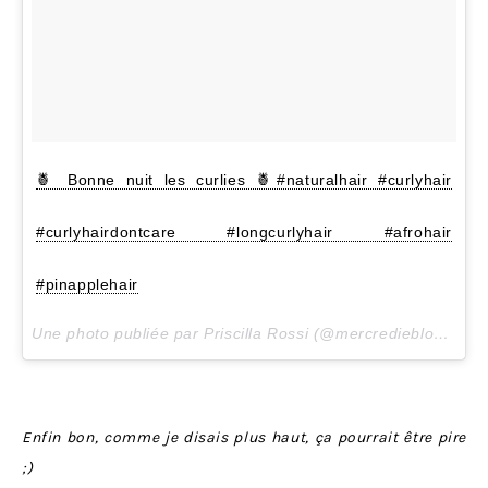
🍍 Bonne nuit les curlies 🍍#naturalhair #curlyhair
#curlyhairdontcare #longcurlyhair #afrohair
#pinapplehair
Une photo publiée par Priscilla Rossi (@mercredieblog) le
1
Enfin bon, comme je disais plus haut, ça pourrait être pire
;)