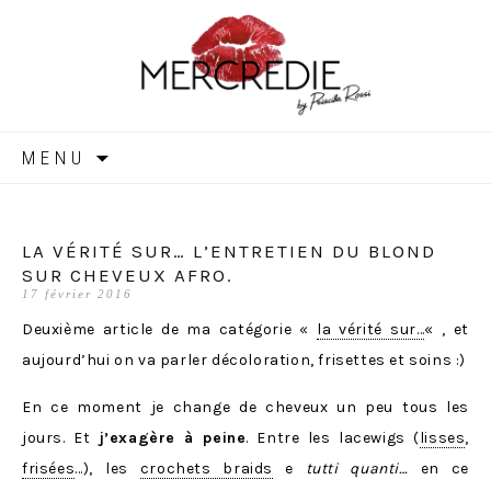
MERCREDIE
Aller
MENU
au
contenu
LA VÉRITÉ SUR… L’ENTRETIEN DU BLOND
SUR CHEVEUX AFRO.
17 février 2016
Deuxième article de ma catégorie «
la vérité sur…
« , et
aujourd’hui on va parler décoloration, frisettes et soins :)
En ce moment je change de cheveux un peu tous les
jours. Et
j’exagère à peine
. Entre les lacewigs (
lisses
,
frisées
…), les
crochets braids
e
tutti quanti…
en ce