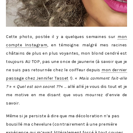
Cette photo, postée il y a quelques semaines sur
mon
compte Instagram
, en témoigne: malgré mes racines
châtains de plus en plus voyantes, mon blond cendré est
toujours AU TOP, pas une once de jaunerie (à savoir que je
ne suis pas retournée chez le coiffeur depuis
mon dernier
passage chez Jennifer Tasset
!). «
Mais comment fait-elle
?
» «
Quel est son secret ??
« … allé allé je vous dis tout et je
me motive en me disant que vous mourrez d’envie de
savoir.
Même si je persiste à dire que ma décoloration n’a pas
bousillé ma chevelure (contrairement à une première
expérience qui m’avait littéralement forcé à tout couper,