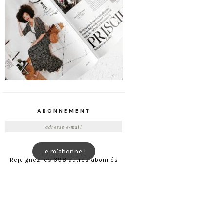
ABONNEMENT
Adresse
e-
mail
Je m'abonne !
Rejoignez les 398 autres abonnés