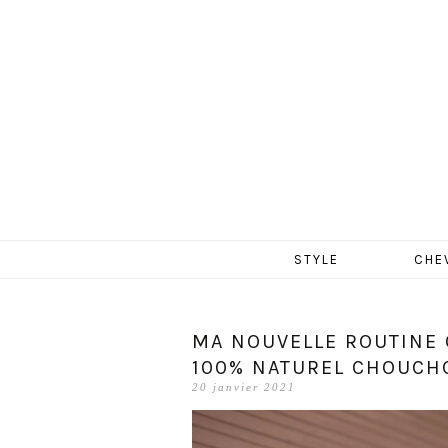
MERCR
Aller
STYLE
CHE
au
contenu
MA NOUVELLE ROUTINE 
100% NATUREL CHOUCHO
20 janvier 2021