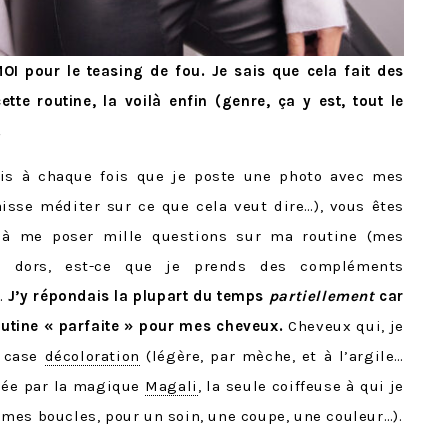
I pour le teasing de fou. Je sais que cela fait des
te routine, la voilà enfin (genre, ça y est, tout le
.
is à chaque fois que je poste une photo avec mes
aisse méditer sur ce que cela veut dire…), vous êtes
 à me poser mille questions sur ma routine (mes
je dors, est-ce que je prends des compléments
).
J’y répondais la plupart du temps
partiellement
car
routine « parfaite » pour mes cheveux.
Cheveux qui, je
a case
décoloration
(légère, par mèche, et à l’argile…
uée par la magique
Magali
, la seule coiffeuse à qui je
mes boucles, pour un soin, une coupe, une couleur…).