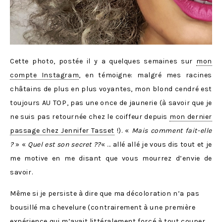
Cette photo, postée il y a quelques semaines sur
mon
compte Instagram
, en témoigne: malgré mes racines
châtains de plus en plus voyantes, mon blond cendré est
toujours AU TOP, pas une once de jaunerie (à savoir que je
ne suis pas retournée chez le coiffeur depuis
mon dernier
passage chez Jennifer Tasset
!). «
Mais comment fait-elle
?
» «
Quel est son secret ??
« … allé allé je vous dis tout et je
me motive en me disant que vous mourrez d’envie de
savoir.
Même si je persiste à dire que ma décoloration n’a pas
bousillé ma chevelure (contrairement à une première
expérience qui m’avait littéralement forcé à tout couper,