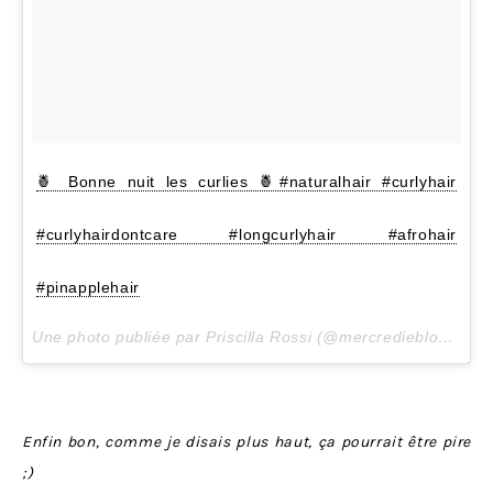
🍍 Bonne nuit les curlies 🍍#naturalhair #curlyhair
#curlyhairdontcare #longcurlyhair #afrohair
#pinapplehair
Une photo publiée par Priscilla Rossi (@mercredieblog) le
1
Enfin bon, comme je disais plus haut, ça pourrait être pire
;)