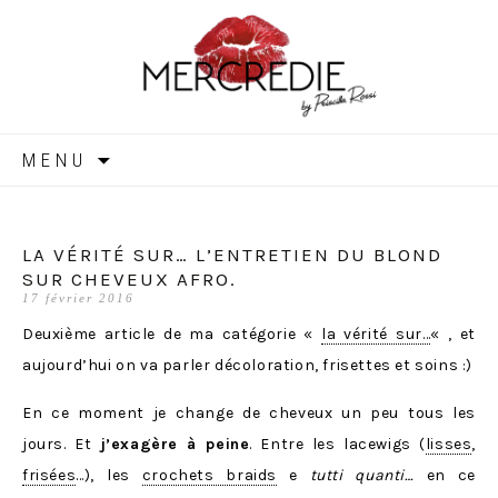
MERCREDIE
Aller
MENU
au
contenu
LA VÉRITÉ SUR… L’ENTRETIEN DU BLOND
SUR CHEVEUX AFRO.
17 février 2016
Deuxième article de ma catégorie «
la vérité sur…
« , et
aujourd’hui on va parler décoloration, frisettes et soins :)
En ce moment je change de cheveux un peu tous les
jours. Et
j’exagère à peine
. Entre les lacewigs (
lisses
,
frisées
…), les
crochets braids
e
tutti quanti…
en ce