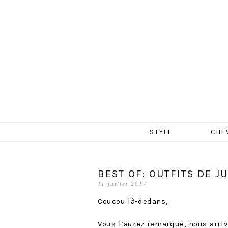
MERCR
Aller
STYLE
CHE
au
contenu
BEST OF: OUTFITS DE JU
11 juillet 2017
Coucou là-dedans,
Vous l’aurez remarqué,
nous arriv