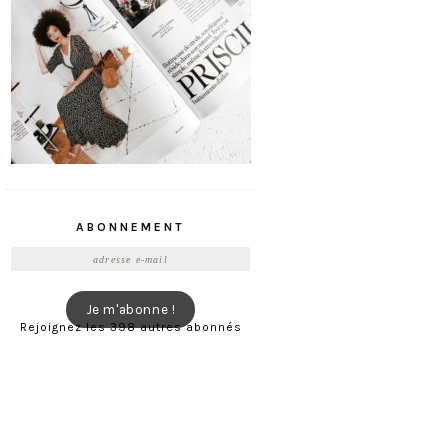
ABONNEMENT
Adresse
e-
mail
Je m'abonne !
Rejoignez les 398 autres abonnés