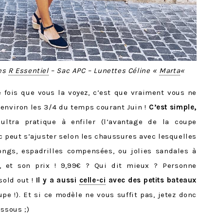
les
R Essentiel
– Sac APC – Lunettes Céline «
Marta
«
re fois que vous la voyez, c’est que vraiment vous ne
r environ les 3/4 du temps courant Juin !
C’est simple,
 ultra pratique à enfiler (l’avantage de la coupe
ic peut s’ajuster selon les chaussures avec lesquelles
tongs, espadrilles compensées, ou jolies sandales à
, et son prix ! 9,99€ ? Qui dit mieux ? Personne
sold out !
Il y a aussi
celle-ci
avec des petits bateaux
e !). Et si ce modèle ne vous suffit pas, jetez donc
ssous ;)