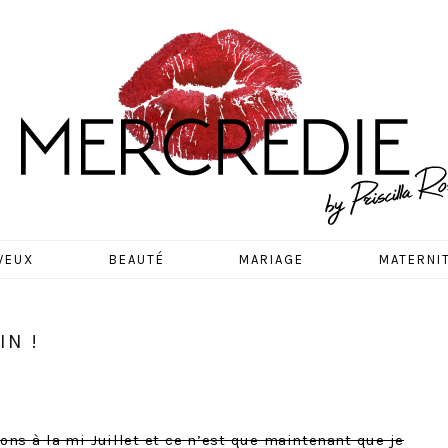
EDIE
VEUX
BEAUTÉ
MARIAGE
MATERNI
IN !
ons à la mi-Juillet et ce n’est que maintenant que je