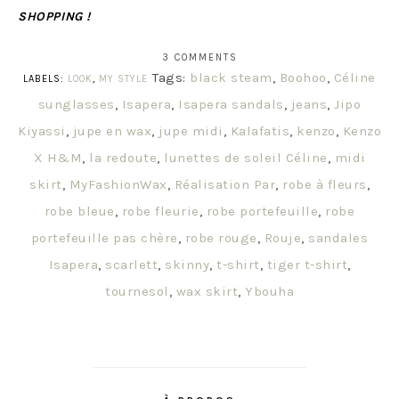
SHOPPING !
3 COMMENTS
Tags:
black steam
,
Boohoo
,
Céline
LABELS:
LOOK
,
MY STYLE
sunglasses
,
Isapera
,
Isapera sandals
,
jeans
,
Jipo
Kiyassi
,
jupe en wax
,
jupe midi
,
Kalafatis
,
kenzo
,
Kenzo
X H&M
,
la redoute
,
lunettes de soleil Céline
,
midi
skirt
,
MyFashionWax
,
Réalisation Par
,
robe à fleurs
,
robe bleue
,
robe fleurie
,
robe portefeuille
,
robe
portefeuille pas chère
,
robe rouge
,
Rouje
,
sandales
Isapera
,
scarlett
,
skinny
,
t-shirt
,
tiger t-shirt
,
tournesol
,
wax skirt
,
Ybouha