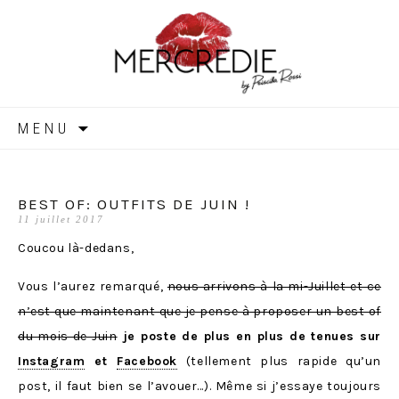
MERCREDIE
Aller
MENU
au
contenu
BEST OF: OUTFITS DE JUIN !
11 juillet 2017
Coucou là-dedans,
Vous l’aurez remarqué,
nous arrivons à la mi-Juillet et ce
n’est que maintenant que je pense à proposer un best of
du mois de Juin
je poste de plus en plus de tenues sur
Instagram
et
Facebook
(tellement plus rapide qu’un
post, il faut bien se l’avouer…). Même si j’essaye toujours