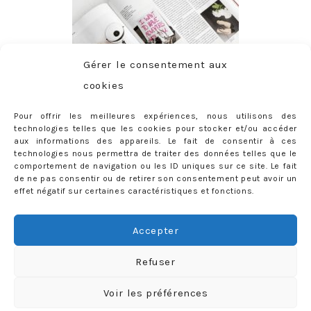
Gérer le consentement aux
cookies
Pour offrir les meilleures expériences, nous utilisons des
technologies telles que les cookies pour stocker et/ou accéder
aux informations des appareils. Le fait de consentir à ces
technologies nous permettra de traiter des données telles que le
comportement de navigation ou les ID uniques sur ce site. Le fait
de ne pas consentir ou de retirer son consentement peut avoir un
effet négatif sur certaines caractéristiques et fonctions.
ABONNEMENT
Adresse
Accepter
e-
mail
Je m'abonne !
Refuser
Rejoignez les 398 autres abonnés
Voir les préférences
mercredie © 2026 All Rights Reserved