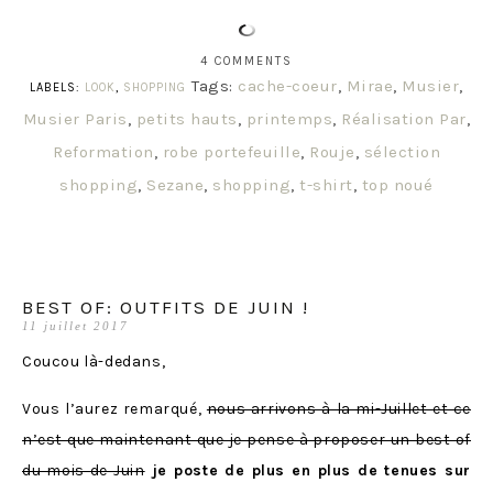
4 COMMENTS
Tags:
cache-coeur
,
Mirae
,
Musier
,
LABELS:
LOOK
,
SHOPPING
Musier Paris
,
petits hauts
,
printemps
,
Réalisation Par
,
Reformation
,
robe portefeuille
,
Rouje
,
sélection
shopping
,
Sezane
,
shopping
,
t-shirt
,
top noué
BEST OF: OUTFITS DE JUIN !
11 juillet 2017
Coucou là-dedans,
Vous l’aurez remarqué,
nous arrivons à la mi-Juillet et ce
n’est que maintenant que je pense à proposer un best of
du mois de Juin
je poste de plus en plus de tenues sur