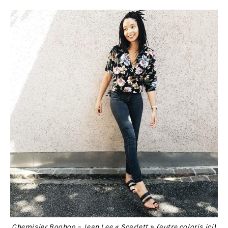
Chemisier
Boohoo
– Jean Lee «
Scarlett
» (autre coloris
ici
)