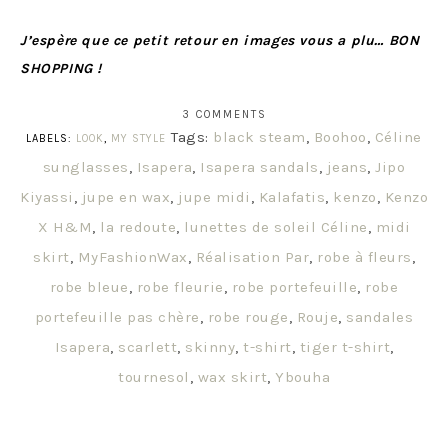
J’espère que ce petit retour en images vous a plu… BON
SHOPPING !
3 COMMENTS
Tags:
black steam
,
Boohoo
,
Céline
LABELS:
LOOK
,
MY STYLE
sunglasses
,
Isapera
,
Isapera sandals
,
jeans
,
Jipo
Kiyassi
,
jupe en wax
,
jupe midi
,
Kalafatis
,
kenzo
,
Kenzo
X H&M
,
la redoute
,
lunettes de soleil Céline
,
midi
skirt
,
MyFashionWax
,
Réalisation Par
,
robe à fleurs
,
robe bleue
,
robe fleurie
,
robe portefeuille
,
robe
portefeuille pas chère
,
robe rouge
,
Rouje
,
sandales
Isapera
,
scarlett
,
skinny
,
t-shirt
,
tiger t-shirt
,
tournesol
,
wax skirt
,
Ybouha