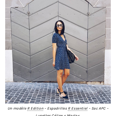
Un modèle
R Edition
– Espadrilles
R Essentiel
– Sac APC –
Lunettes Céline «
Marta
«