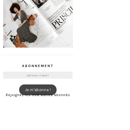
ABONNEMENT
Adresse
e-
mail
Je m'abonne !
Rejoignez les 398 autres abonnés