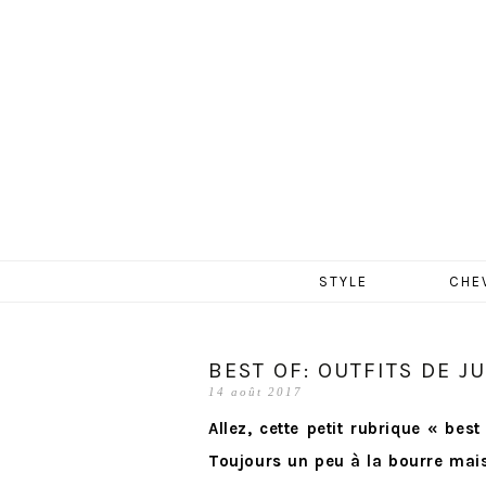
MERCR
Aller
STYLE
CHE
au
contenu
BEST OF: OUTFITS DE JU
14 août 2017
Allez, cette petit rubrique « best
Toujours un peu à la bourre mais