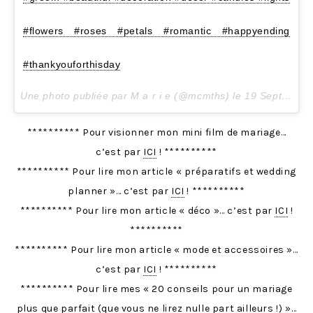
#flowers #roses #petals #romantic #happyending
#thankyouforthisday
Une photo publiée par M a r i e (@mcmths) le
19 Sept. 2016 à 2h46 PDT
********** Pour visionner mon mini film de mariage…
c’est par
ICI
! **********
********** Pour lire mon article « préparatifs et wedding
planner »… c’est par
ICI
! **********
********** Pour lire mon article « déco »… c’est par
ICI
!
**********
********** Pour lire mon article « mode et accessoires »…
c’est par
ICI
! **********
********** Pour lire mes « 20 conseils pour un mariage
plus que parfait (que vous ne lirez nulle part ailleurs !) »…