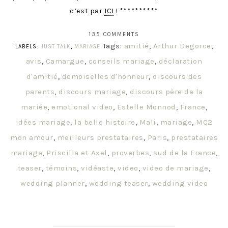
c’est par
ICI
! **********
135 COMMENTS
Tags:
amitié
,
Arthur Degorce
,
LABELS:
JUST TALK
,
MARIAGE
avis
,
Camargue
,
conseils mariage
,
déclaration
d'amitié
,
demoiselles d'honneur
,
discours des
parents
,
discours mariage
,
discours père de la
mariée
,
emotional video
,
Estelle Monnod
,
France
,
idées mariage
,
la belle histoire
,
Mali
,
mariage
,
MC2
mon amour
,
meilleurs prestataires
,
Paris
,
prestataires
mariage
,
Priscilla et Axel
,
proverbes
,
sud de la France
,
teaser
,
témoins
,
vidéaste
,
video
,
video de mariage
,
wedding planner
,
wedding teaser
,
wedding video