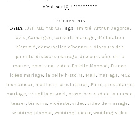
c’est par
ICI
! **********
135 COMMENTS
Tags:
amitié
,
Arthur Degorce
,
LABELS:
JUST TALK
,
MARIAGE
avis
,
Camargue
,
conseils mariage
,
déclaration
d'amitié
,
demoiselles d'honneur
,
discours des
parents
,
discours mariage
,
discours père de la
mariée
,
emotional video
,
Estelle Monnod
,
France
,
idées mariage
,
la belle histoire
,
Mali
,
mariage
,
MC2
mon amour
,
meilleurs prestataires
,
Paris
,
prestataires
mariage
,
Priscilla et Axel
,
proverbes
,
sud de la France
,
teaser
,
témoins
,
vidéaste
,
video
,
video de mariage
,
wedding planner
,
wedding teaser
,
wedding video