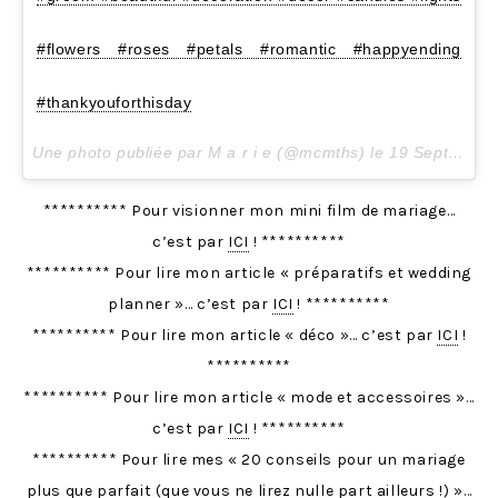
#flowers #roses #petals #romantic #happyending
#thankyouforthisday
Une photo publiée par M a r i e (@mcmths) le
19 Sept. 2016 à 2h46 PDT
********** Pour visionner mon mini film de mariage…
c’est par
ICI
! **********
********** Pour lire mon article « préparatifs et wedding
planner »… c’est par
ICI
! **********
********** Pour lire mon article « déco »… c’est par
ICI
!
**********
********** Pour lire mon article « mode et accessoires »…
c’est par
ICI
! **********
********** Pour lire mes « 20 conseils pour un mariage
plus que parfait (que vous ne lirez nulle part ailleurs !) »…