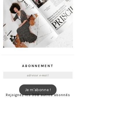
ABONNEMENT
Adresse
e-
mail
Je m'abonne !
Rejoignez les 398 autres abonnés