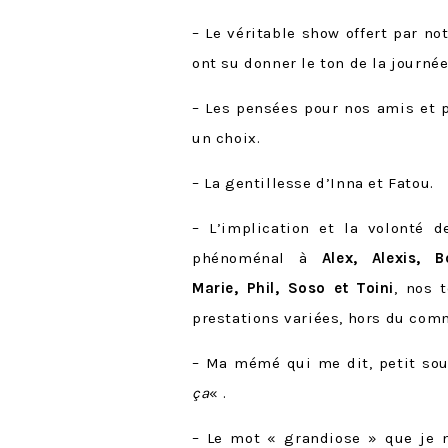
– Le véritable show offert par no
ont su donner le ton de la journée
– Les pensées pour nos amis et 
un choix.
– La gentillesse d’Inna et Fatou.
– L’implication et la volonté 
phénoménal à
Alex, Alexis, 
Marie, Phil, Soso et Toini
, nos 
prestations variées, hors du comm
– Ma mémé qui me dit, petit sour
ça
« .
– Le mot « grandiose » que je n