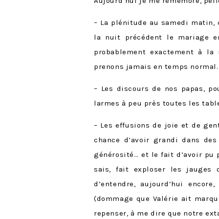
Aujourd’hui je me remémore, pel
– La plénitude au samedi matin, 
la nuit précédent le mariage e
probablement exactement à la 
prenons jamais en temps normal.
– Les discours de nos papas, pou
larmes à peu près toutes les tabl
– Les effusions de joie et de gen
chance d’avoir grandi dans des 
générosité… et le fait d’avoir pu
sais, fait exploser les jauges
d’entendre, aujourd’hui encor
(dommage que Valérie ait marqué 
repenser, à me dire que notre ext