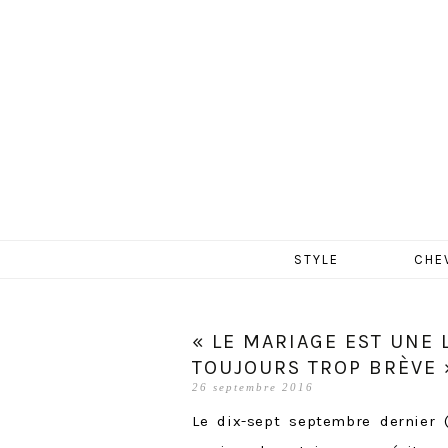
MERCR
Aller
STYLE
CHE
au
contenu
« LE MARIAGE EST UNE
TOUJOURS TROP BRÈVE 
26 septembre 2016
Le dix-sept septembre dernier 