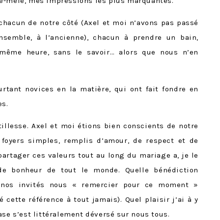
le-mêle, mes impressions les plus marquantes.
chacun de notre côté (Axel et moi n’avons pas passé
nsemble, à l’ancienne), chacun à prendre un bain,
même heure, sans le savoir… alors que nous n’en
rtant novices en la matière, qui ont fait fondre en
es.
tillesse. Axel et moi étions bien conscients de notre
foyers simples, remplis d’amour, de respect et de
 partager ces valeurs tout au long du mariage a, je le
 de bonheur de tout le monde. Quelle bénédiction
e, nos invités nous « remercier pour ce moment »
cette référence à tout jamais). Quel plaisir j’ai à y
ase s’est littéralement déversé sur nous tous.