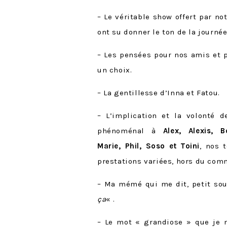
– Le véritable show offert par no
ont su donner le ton de la journée
– Les pensées pour nos amis et 
un choix.
– La gentillesse d’Inna et Fatou.
– L’implication et la volonté 
phénoménal à
Alex, Alexis, 
Marie, Phil, Soso et Toini
, nos 
prestations variées, hors du comm
– Ma mémé qui me dit, petit sour
ça
« .
– Le mot « grandiose » que je n