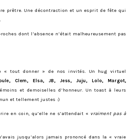
tre prêtre. Une décontraction et un esprit de fête qui
.
proches dont l’absence n’était malheureusement pas
de « tout donner » de nos invités. Un hug virtuel
Boule, Clem, Elsa, JB, Jess, Juju, Lolo, Margot,
témoins et demoiselles d’honneur. Un toast à leurs
un et tellement justes :)
ire en coin, qu’elle ne s’attendait «
vraiment pas à
’avais jusqu’alors jamais prononcé dans la « vraie