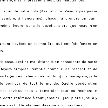
le-mêle, mes impressions les plus marquantes.
chacun de notre côté (Axel et moi n’avons pas passé
nsemble, à l’ancienne), chacun à prendre un bain,
même heure, sans le savoir… alors que nous n’en
rtant novices en la matière, qui ont fait fondre en
es.
tillesse. Axel et moi étions bien conscients de notre
foyers simples, remplis d’amour, de respect et de
 partager ces valeurs tout au long du mariage a, je le
 de bonheur de tout le monde. Quelle bénédiction
e, nos invités nous « remercier pour ce moment »
cette référence à tout jamais). Quel plaisir j’ai à y
ase s’est littéralement déversé sur nous tous.