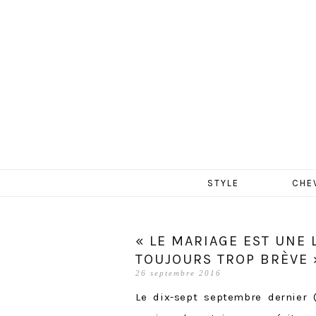
MERCR
Aller
STYLE
CHE
au
contenu
« LE MARIAGE EST UNE
TOUJOURS TROP BRÈVE 
26 septembre 2016
Le dix-sept septembre dernier 