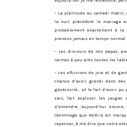
Aujourd’hui je me remémore, pel
– La plénitude au samedi matin, 
la nuit précédent le mariage e
probablement exactement à la 
prenons jamais en temps normal.
– Les discours de nos papas, pou
larmes à peu près toutes les tabl
– Les effusions de joie et de gen
chance d’avoir grandi dans des 
générosité… et le fait d’avoir pu
sais, fait exploser les jauges
d’entendre, aujourd’hui encor
(dommage que Valérie ait marqué 
repenser, à me dire que notre ext