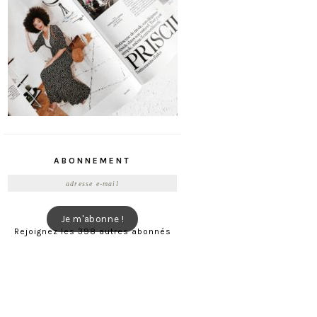
ABONNEMENT
Adresse
e-
mail
Je m'abonne !
Rejoignez les 398 autres abonnés