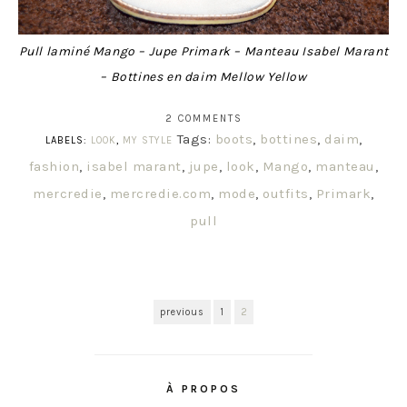
Pull laminé Mango – Jupe Primark – Manteau Isabel Marant
– Bottines en daim Mellow Yellow
2 COMMENTS
Tags:
boots
,
bottines
,
daim
,
LABELS:
LOOK
,
MY STYLE
fashion
,
isabel marant
,
jupe
,
look
,
Mango
,
manteau
,
mercredie
,
mercredie.com
,
mode
,
outfits
,
Primark
,
pull
previous
1
2
À PROPOS