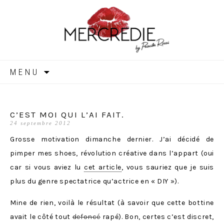
MERCREDIE
Aller
MENU
au
contenu
C’EST MOI QUI L’AI FAIT.
24 septembre 2012
Grosse motivation dimanche dernier. J’ai décidé de
pimper mes shoes, révolution créative dans l’appart (oui
car si vous aviez lu
cet article
, vous sauriez que je suis
plus du genre spectatrice qu’actrice en « DIY »).
Mine de rien, voilà le résultat (à savoir que cette bottine
avait le côté tout
defoncé
rapé). Bon, certes c’est discret,