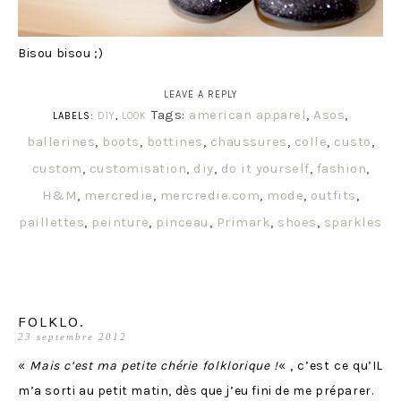
Bisou bisou ;)
LEAVE A REPLY
Tags:
american apparel
,
Asos
,
LABELS:
DIY
,
LOOK
ballerines
,
boots
,
bottines
,
chaussures
,
colle
,
custo
,
custom
,
customisation
,
diy
,
do it yourself
,
fashion
,
H&M
,
mercredie
,
mercredie.com
,
mode
,
outfits
,
paillettes
,
peinture
,
pinceau
,
Primark
,
shoes
,
sparkles
FOLKLO.
23 septembre 2012
«
Mais c’est ma petite chérie folklorique !
« , c’est ce qu’IL
m’a sorti au petit matin, dès que j’eu fini de me préparer.