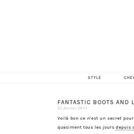
MERCR
Aller
STYLE
CHE
au
contenu
FANTASTIC BOOTS AND L
22 février 2013
Voilà bon ce n’est un secret pou
quasiment tous les jours
depuis q