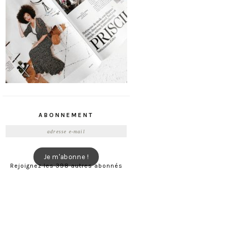
ABONNEMENT
Adresse
e-
mail
Je m'abonne !
Rejoignez les 398 autres abonnés