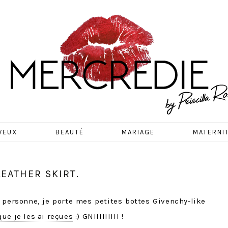
EDIE
VEUX
BEAUTÉ
MARIAGE
MATERNI
EATHER SKIRT.
r personne, je porte mes petites bottes Givenchy-like
ue je les ai reçues
:) GNIIIIIIIII !