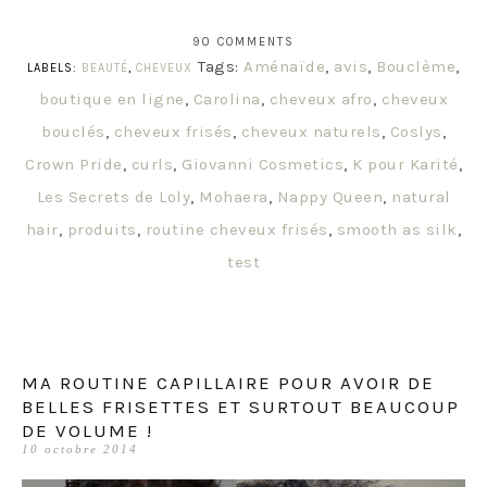
90 COMMENTS
Tags:
Aménaïde
,
avis
,
Bouclème
,
LABELS:
BEAUTÉ
,
CHEVEUX
boutique en ligne
,
Carolina
,
cheveux afro
,
cheveux
bouclés
,
cheveux frisés
,
cheveux naturels
,
Coslys
,
Crown Pride
,
curls
,
Giovanni Cosmetics
,
K pour Karité
,
Les Secrets de Loly
,
Mohaera
,
Nappy Queen
,
natural
hair
,
produits
,
routine cheveux frisés
,
smooth as silk
,
test
MA ROUTINE CAPILLAIRE POUR AVOIR DE
BELLES FRISETTES ET SURTOUT BEAUCOUP
DE VOLUME !
10 octobre 2014