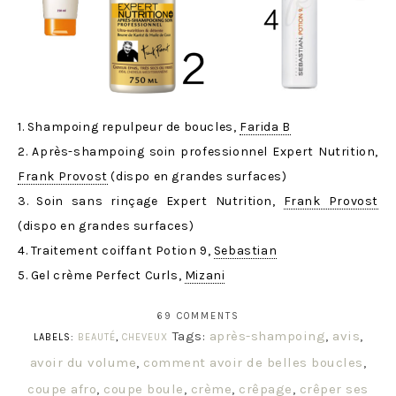
1. Shampoing repulpeur de boucles,
Farida B
2. Après-shampoing soin professionnel Expert Nutrition,
Frank Provost
(dispo en grandes surfaces)
3. Soin sans rinçage Expert Nutrition,
Frank Provost
(dispo en grandes surfaces)
4. Traitement coiffant Potion 9,
Sebastian
5. Gel crème Perfect Curls,
Mizani
69 COMMENTS
Tags:
après-shampoing
,
avis
,
LABELS:
BEAUTÉ
,
CHEVEUX
avoir du volume
,
comment avoir de belles boucles
,
coupe afro
,
coupe boule
,
crème
,
crêpage
,
crêper ses