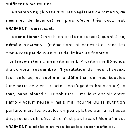
suffisent à ma routine:
– Le
shampoing
(à base d’huiles végétales de romarin, de
neem et de lavande) en plus d’être très doux, est
VRAIMENT nourrissant
.
– Le
conditioner
(enrichi en protéine de soie), quant à lui,
démêle VRAIMENT
(même sans silicones !) et rend les
cheveux super doux en plus de limiter les frisottis.
– Le
leave-in
(enrichi en vitamine E, Provitamine B5 et jus
d’aloe vera)
rééquilibre l’hydratation de mes cheveux,
les renforce, et sublime la définition de mes boucles
(une sorte de 2-en-1 « soin + coiffage des boucles » !)
le
tout, sans alourdir
! D’habitude il me faut choisir entre
l’afro « volumineuse » mais mal nourrie OU la nutrition
parfaite mais les boucles un peu aplaties par la richesse
des produits utilisés… là ce n’est pas le cas !
Mon afro est
VRAIMENT « aérée »
et mes boucles super définies
.