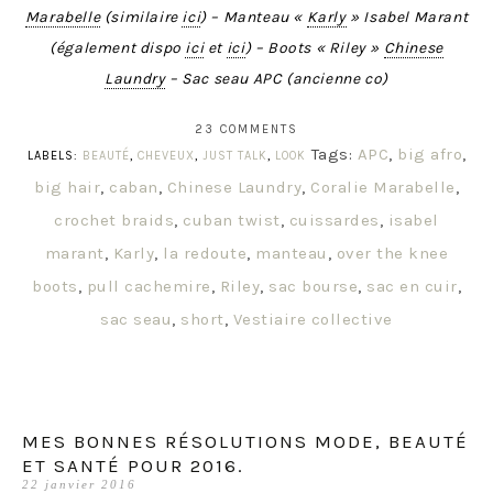
Marabelle
(similaire
ici
) – Manteau «
Karly
» Isabel Marant
(également dispo
ici
et
ici
) – Boots « Riley »
Chinese
Laundry
– Sac seau APC (ancienne co)
23 COMMENTS
Tags:
APC
,
big afro
,
LABELS:
BEAUTÉ
,
CHEVEUX
,
JUST TALK
,
LOOK
big hair
,
caban
,
Chinese Laundry
,
Coralie Marabelle
,
crochet braids
,
cuban twist
,
cuissardes
,
isabel
marant
,
Karly
,
la redoute
,
manteau
,
over the knee
boots
,
pull cachemire
,
Riley
,
sac bourse
,
sac en cuir
,
sac seau
,
short
,
Vestiaire collective
MES BONNES RÉSOLUTIONS MODE, BEAUTÉ
ET SANTÉ POUR 2016.
22 janvier 2016