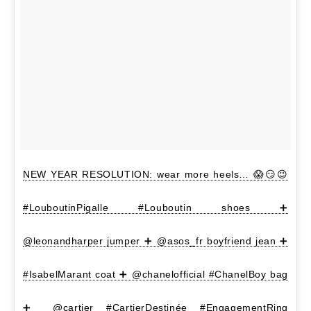
NEW YEAR RESOLUTION: wear more heels… 😱😏😉
#LouboutinPigalle #Louboutin shoes ➕
@leonandharper jumper ➕ @asos_fr boyfriend jean ➕
#IsabelMarant coat ➕ @chanelofficial #ChanelBoy bag
➕ @cartier #CartierDestinée #EngagementRing