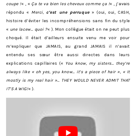
coupe !
« , «
Ça te va bien les cheveux comme ça !
« , j’avais
répondu «
Merci,
c’est une perruque
» (oui, oui, CASH,
histoire d’éviter les incompréhensions sans fin du style
«
une lacew… quoi ?
« ). Mon collègue était on ne peut plus
choqué. Il était d’ailleurs ensuite venu me voir pour
m’expliquer que JAMAIS, au grand JAMAIS il n’avait
entendu ses sœur être aussi directes dans leurs
explications capillaires («
You know, my sisters… they’re
always like « oh yes, you know… it’s a piece of hair », « It
mostly is my real hair »… THEY WOULD NEVER ADMIT THAT
IT’S A WIG!
« ).