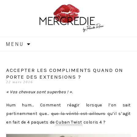
MERCREDIE
Aller
MENU
au
contenu
ACCEPTER LES COMPLIMENTS QUAND ON
PORTE DES EXTENSIONS ?
22 mars 2016
« Vos cheveux sont superbes ! ».
Hum hum… Comment réagir lorsque l’on sait
pertinemment que…
que la vérité est ailleurs
qu’il s’agit
en fait de 4 paquets de
Cuban Twist
coloris 4 ?