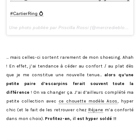
#CartierRing 💍
Une photo publiée par Priscilla Rossi (@mercredieblog) le
6
… mais celles-ci sortent rarement de mon shoesing. Ahah
! En effet, j’ai tendance à céder au confort / au plat dès
que je me constitue une nouvelle tenue…
alors qu’une
petite paire d’escarpins ferait souvent toute la
différence
! On va changer ça. J’ai d’ailleurs complété ma
petite collection avec
ce chouette modèle Asos
, hyper
chic (et le fait de les retrouver chez
Réjane
m’a conforté
dans mon choix).
Profitez-en, il est hyper soldé !!