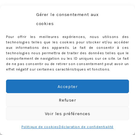
1. Courir plus.
Gérer le consentement aux
cookies
Enfin, courir tout court. Je vais bientôt me réinscrire à la
salle et j’aimerais cette fois
passer plus de temps au
Pour offrir les meilleures expériences, nous utilisons des
cardio
et moins aux machines et aux cours.
technologies telles que les cookies pour stocker et/ou accéder
aux informations des appareils. Le fait de consentir à ces
2. Prendre rendez-vous chez le podologue.
technologies nous permettra de traiter des données telles que le
comportement de navigation ou les ID uniques sur ce site. Le fait
de ne pas consentir ou de retirer son consentement peut avoir un
Glamour bonjour !
Non mais, plus sérieusement, c’est
effet négatif sur certaines caractéristiques et fonctions.
TELLEMENT chouette quand quelqu’un s’occupe de vos
pieds et de vos cuticules, vous retire ces petites peaux qui
Accepter
font mal etc… Je pense que si je faisais ça plus
Refuser
régulièrement, ça me pousserait à porter des talons plus
souvent !
Voir les préférences
3. Boire plus d’eau.
Politique de cookies
Déclaration de confidentialité
Alors, celle-ci, elle a la palme de la résolution la plus