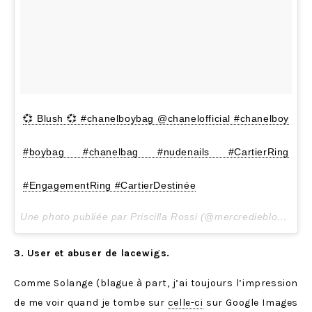
💞 Blush 💞 #chanelboybag @chanelofficial #chanelboy
#boybag #chanelbag #nudenails #CartierRing
#EngagementRing #CartierDestinée
Une photo publiée par Priscilla Rossi (@mercredieblog) le
1
3. User et abuser de lacewigs.
Comme Solange (blague à part, j’ai toujours l’impression
de me voir quand je tombe sur
celle-ci
sur Google Images