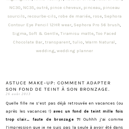
NC30
,
NC35
,
outré
,
pince cheveux
,
pinceau
,
pinceau
sourcils
,
recourbe-cils
,
robe de mariée
,
rose
,
Sephora
Contour Eye Pencil 12HR wear
,
Sephora Pro 56 brush
,
Sigma
,
Soft & Gentle
,
Tiramisu matte
,
Too Faced
Chocolate Bar
,
transparent
,
tulio
,
Warm Natural
,
wedding
,
wedding planner
ASTUCE MAKE-UP: COMMENT ADAPTER
SON FOND DE TEINT À SON BRONZAGE.
26 août 2013
Quelle fille ne s’est pas déjà retrouvée en vacances (ou
après les vacances !)
avec un fond de teint mille fois
trop clair… faute de bronzage ?!
Ouhhh j’ai comme
l’impression que je ne suis pas la seule à avoir été dans