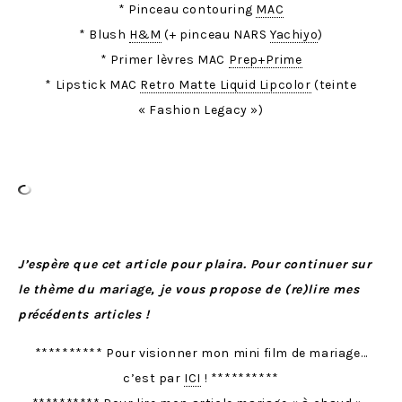
* Pinceau contouring
MAC
* Blush
H&M
(+ pinceau NARS
Yachiyo
)
* Primer lèvres MAC
Prep+Prime
* Lipstick MAC
Retro Matte Liquid Lipcolor
(teinte
« Fashion Legacy »)
J’espère que cet article pour plaira. Pour continuer sur
le thème du mariage, je vous propose de (re)lire mes
précédents articles !
********** Pour visionner mon mini film de mariage…
c’est par
ICI
! **********