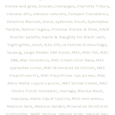
bronze and glow
,
bronzer
,
Camargue
,
Charlotte Tilbury
,
cheveux afro
,
cheveux naturels
,
Compact Foundation
,
Delphine Manivet
,
Dolce
,
eyebrows brush
,
Eyeshadow
Palette
,
fashion legacy
,
Filmstar Bronze & Glow
,
H&M
blusher palette
,
Haute & Naughty Too Black Lash
,
highlighter
,
Hush
,
Kiko 210
,
La Femme Gribouillage
,
lacewig
,
Large Shader E60 brush
,
MAC
,
MAC 100
,
MAC
286
,
Mac Cosmetics
,
MAC Cream Color Base
,
MAC
eyelashes curler
,
MAC Mineralize Skinfinish
,
MAC
Prep+Prime Fix
,
MAC Prep+Prime lips primer
,
MAC
Retro Matte Liquid Lipcolor
,
MAC Strobe Cream
,
MAC
Studio Finish Concealer
,
mariage
,
Marika Mouh
,
mascara
,
matte liquid lipstick
,
MC2 mon amour
,
Medium Dark
,
Medium Golden
,
Mineralize Skinfinish
highlighter
,
NARS Yachiyo
,
natural bride
,
natural hair
,