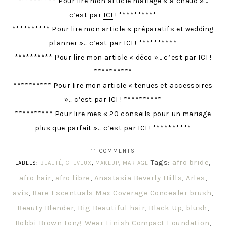
********** Pour lire mon article mariage « à chaud »…
c’est par
ICI
! **********
********** Pour lire mon article « préparatifs et wedding
planner »… c’est par
ICI
! **********
********** Pour lire mon article « déco »… c’est par
ICI
!
**********
********** Pour lire mon article « tenues et accessoires
»… c’est par
ICI
! **********
********** Pour lire mes « 20 conseils pour un mariage
plus que parfait »… c’est par
ICI
! **********
11 COMMENTS
Tags:
afro bride
,
LABELS:
BEAUTÉ
,
CHEVEUX
,
MAKEUP
,
MARIAGE
afro hair
,
afro libre
,
Anastasia Beverly Hills
,
Arles
,
avis
,
Bare Escentuals Max Coverage Concealer brush
,
Beauty Blender
,
Big Beautiful hair
,
Black Up
,
blush
,
Bobbi Brown Long-Wear Finish Compact Foundation
,