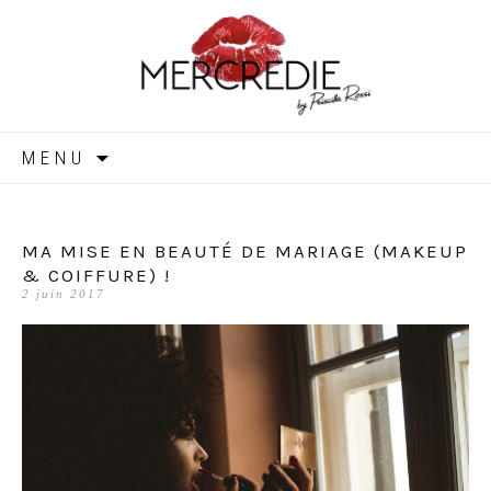
MERCREDIE
Aller
MENU
au
contenu
MA MISE EN BEAUTÉ DE MARIAGE (MAKEUP
& COIFFURE) !
2 juin 2017