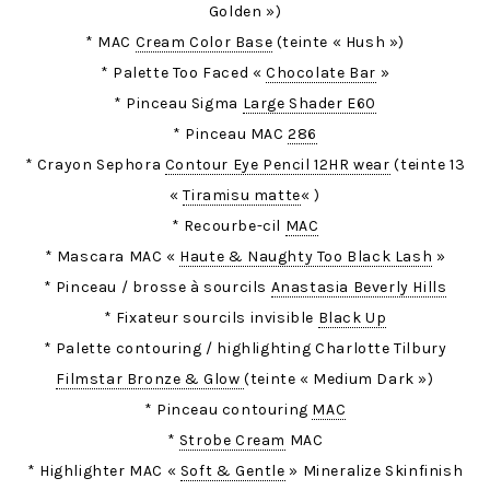
Golden »)
* MAC
Cream Color Base
(teinte « Hush »)
* Palette Too Faced «
Chocolate Bar
»
* Pinceau Sigma
Large Shader E60
* Pinceau MAC
286
* Crayon Sephora
Contour Eye Pencil 12HR wear
(teinte 13
«
Tiramisu matte
« )
* Recourbe-cil
MAC
* Mascara MAC «
Haute & Naughty Too Black Lash
»
* Pinceau / brosse à sourcils
Anastasia Beverly Hills
* Fixateur sourcils invisible
Black Up
* Palette contouring / highlighting Charlotte Tilbury
Filmstar Bronze & Glow
(teinte « Medium Dark »)
* Pinceau contouring
MAC
*
Strobe Cream
MAC
* Highlighter MAC «
Soft & Gentle
» Mineralize Skinfinish