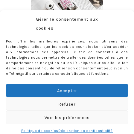
Gérer le consentement aux
cookies
Pour offrir les meilleures expériences, nous utilisons des
technologies telles que les cookies pour stocker et/ou accéder
aux informations des appareils. Le fait de consentir à ces
technologies nous permettra de traiter des données telles que le
comportement de navigation ou les ID uniques sur ce site. Le fait
de ne pas consentir ou de retirer son consentement peut avoir un
effet négatif sur certaines caractéristiques et fonctions.
ABONNEMENT
Adresse
Accepter
e-
mail
Je m'abonne !
Refuser
Rejoignez les 398 autres abonnés
Voir les préférences
mercredie © 2026 All Rights Reserved
Designed by
Light Morango
Politique de cookies
Déclaration de confidentialité