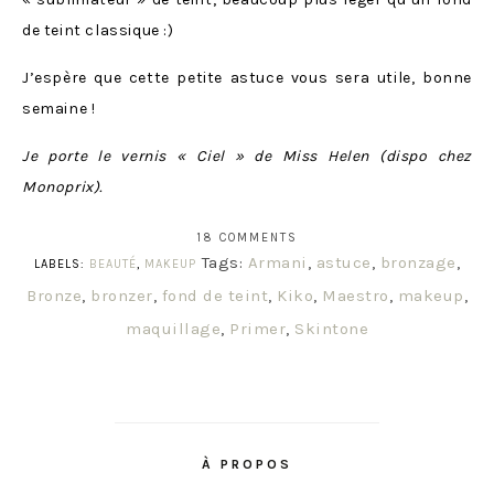
de teint classique :)
J’espère que cette petite astuce vous sera utile, bonne
semaine !
Je porte le vernis « Ciel » de Miss Helen (dispo chez
Monoprix).
18 COMMENTS
Tags:
Armani
,
astuce
,
bronzage
,
LABELS:
BEAUTÉ
,
MAKEUP
Bronze
,
bronzer
,
fond de teint
,
Kiko
,
Maestro
,
makeup
,
maquillage
,
Primer
,
Skintone
À PROPOS