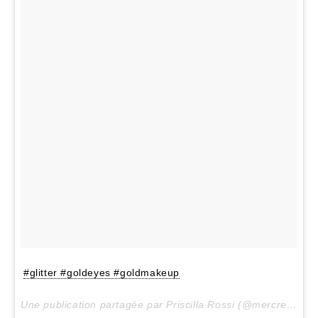
#glitter #goldeyes #goldmakeup
Une publication partagée par Priscilla Rossi (@mercredieblog) le