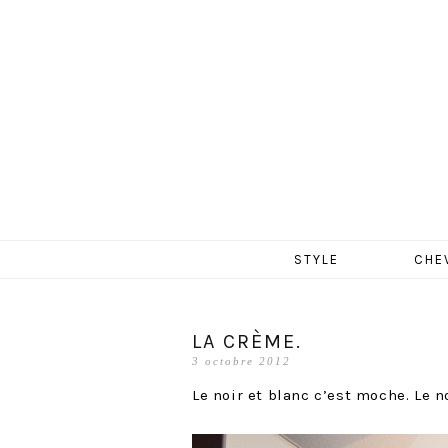
MERCR
Aller
STYLE
CHE
au
contenu
LA CRÈME.
3 octobre 2012
Le noir et blanc c’est moche. Le n