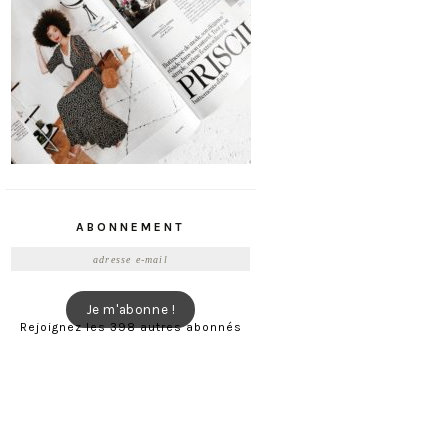
ABONNEMENT
Adresse
e-
mail
Je m'abonne !
Rejoignez les 398 autres abonnés