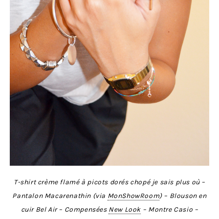
T-shirt crème flam
é
à picots dorés chopé je sais plus où –
Pantalon Macarenathin (via
MonShowRoom
) – Blouson en
cuir Bel Air – Compens
é
es
New Look
– Montre Casio –