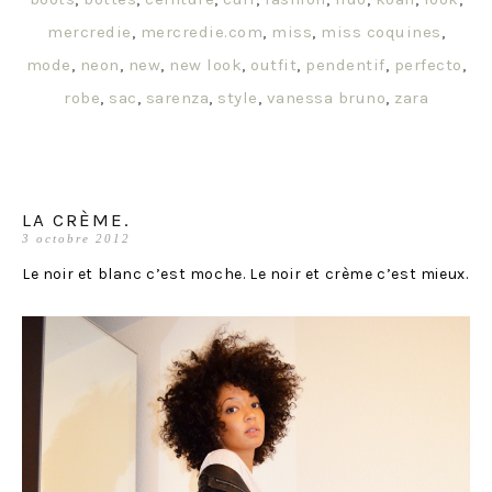
mercredie
,
mercredie.com
,
miss
,
miss coquines
,
mode
,
neon
,
new
,
new look
,
outfit
,
pendentif
,
perfecto
,
robe
,
sac
,
sarenza
,
style
,
vanessa bruno
,
zara
LA CRÈME.
3 octobre 2012
Le noir et blanc c’est moche. Le noir et crème c’est mieux.