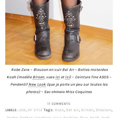
Robe Zara – Blouson en cuir Bel Air – Bottes motardes
Koah (modèle
Birsen
, vues
ici
et
ici
) – Ceinture fine ASOS –
Pendentif
New Look
(que je porte un peu sur toutes les
photos) – Sac
chinois
Miss Coquines
11 COMMENTS
Tags:
Asos
,
bel air
,
birsen
,
blouson
,
LABELS:
LOOK
,
MY STYLE
boots
,
bottes
,
ceinture
,
cuir
,
fashion
,
fluo
,
koah
,
look
,