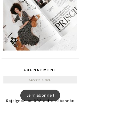
ABONNEMENT
Adresse
e-
mail
Je m'abonne !
Rejoignez les 398 autres abonnés