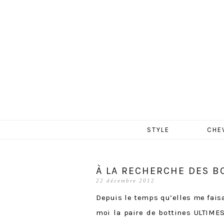
MERCR
Aller
STYLE
CHE
au
contenu
À LA RECHERCHE DES B
22 décembre 2012
Depuis le temps qu’elles me faisa
moi la paire de bottines ULTIME