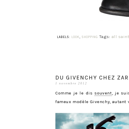
Tags:
all sain
LABELS:
LOOK
,
SHOPPING
DU GIVENCHY CHEZ ZAR
1 novembre 2012
Comme je le dis
souvent
, je su
fameux modèle Givenchy, autant 