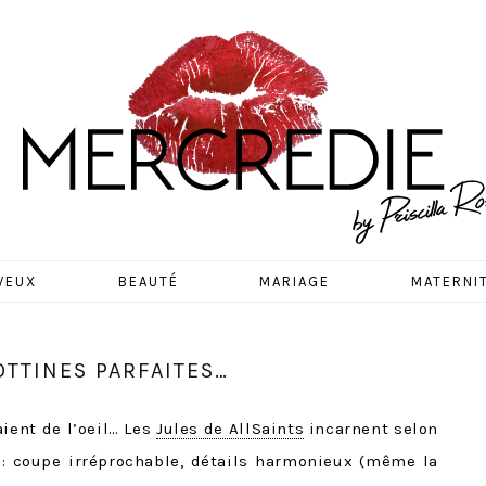
EDIE
VEUX
BEAUTÉ
MARIAGE
MATERNI
OTTINES PARFAITES…
ient de l’oeil… Les
Jules de AllSaints
incarnent selon
S: coupe irréprochable, détails harmonieux (même la