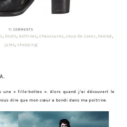
11 COMMENTS
ts
,
boots
,
bottines
,
chaussures
,
coup de coeur
,
heeled
,
jules
,
shopping
A.
is une « fille-bottes ». Alors quand j’ai découvert le
vous dire que mon cœur a bondi dans ma poitrine.