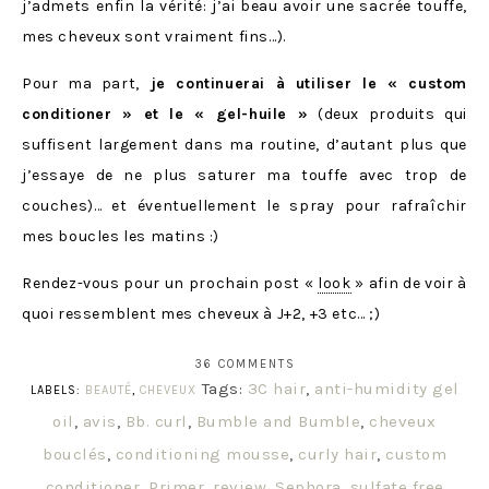
j’admets enfin la vérité: j’ai beau avoir une sacrée touffe,
mes cheveux sont vraiment fins…).
Pour ma part,
je continuerai à utiliser le « custom
conditioner » et le « gel-huile »
(deux produits qui
suffisent largement dans ma routine, d’autant plus que
j’essaye de ne plus saturer ma touffe avec trop de
couches)… et éventuellement le spray pour rafraîchir
mes boucles les matins :)
Rendez-vous pour un prochain post «
look
» afin de voir à
quoi ressemblent mes cheveux à J+2, +3 etc… ;)
36 COMMENTS
Tags:
3C hair
,
anti-humidity gel
LABELS:
BEAUTÉ
,
CHEVEUX
oil
,
avis
,
Bb. curl
,
Bumble and Bumble
,
cheveux
bouclés
,
conditioning mousse
,
curly hair
,
custom
conditioner
,
Primer
,
review
,
Sephora
,
sulfate free