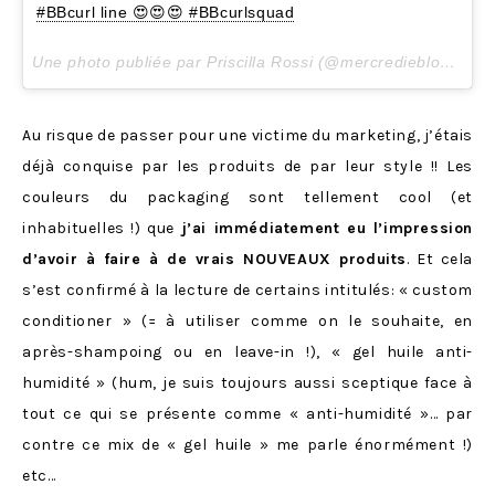
#BBcurl line 😍😍😍 #BBcurlsquad
Une photo publiée par Priscilla Rossi (@mercredieblog) le
1
Au risque de passer pour une victime du marketing, j’étais
déjà conquise par les produits de par leur style !! Les
couleurs du packaging sont tellement cool (et
inhabituelles !) que
j’ai immédiatement eu l’impression
d’avoir à faire à de vrais NOUVEAUX produits
. Et cela
s’est confirmé à la lecture de certains intitulés: « custom
conditioner » (= à utiliser comme on le souhaite, en
après-shampoing ou en leave-in !), « gel huile anti-
humidité » (hum, je suis toujours aussi sceptique face à
tout ce qui se présente comme « anti-humidité »… par
contre ce mix de « gel huile » me parle énormément !)
etc…