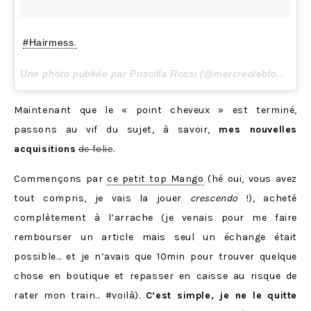
#Hairmess.
Une photo publiée par Priscilla Rossi (@mercredieblog) le
3
Maintenant que le « point cheveux » est terminé,
passons au vif du sujet, à savoir,
mes nouvelles
acquisitions
de folie
.
Commençons par
ce petit top Mango
(hé oui, vous avez
tout compris, je vais la jouer
crescendo
!), acheté
complètement à l’arrache (je venais pour me faire
rembourser un article mais seul un échange était
possible… et je n’avais que 10min pour trouver quelque
chose en boutique et repasser en caisse au risque de
rater mon train… #voilà).
C’est simple, je ne le quitte