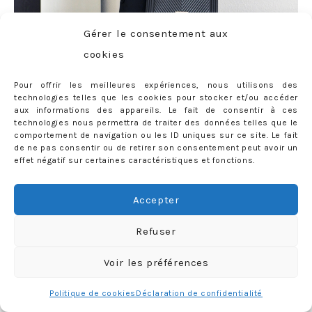
Gérer le consentement aux
cookies
Pour offrir les meilleures expériences, nous utilisons des
technologies telles que les cookies pour stocker et/ou accéder
aux informations des appareils. Le fait de consentir à ces
technologies nous permettra de traiter des données telles que le
comportement de navigation ou les ID uniques sur ce site. Le fait
de ne pas consentir ou de retirer son consentement peut avoir un
effet négatif sur certaines caractéristiques et fonctions.
Accepter
Refuser
Voir les préférences
Top plissé
Mango
– Costume
The Kooples
(similaires
ici
et
ici
) –
Stan Smith
Adidas – Sac Chanel Boy (à dénicher
ici
) –
Politique de cookies
Déclaration de confidentialité
Montre Daniel Wellington
Classic York Lady
– Collier
Apoi