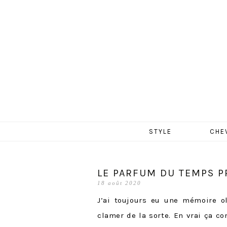
MERCR
Aller
STYLE
CHE
au
contenu
LE PARFUM DU TEMPS P
18 août 2020
J’ai toujours eu une mémoire ol
clamer de la sorte. En vrai ça c