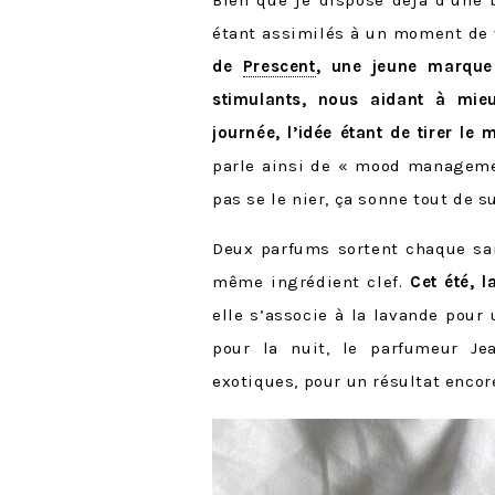
Bien que je dispose déjà d’une b
étant assimilés à un moment de 
de
Prescent
, une jeune marque
stimulants, nous aidant à mie
journée, l’idée étant de tirer le
parle ainsi de « mood managemen
pas se le nier, ça sonne tout de s
Deux parfums sortent chaque sais
même ingrédient clef.
Cet été, l
elle s’associe à la lavande pour
pour la nuit, le parfumeur Je
exotiques, pour un résultat enco