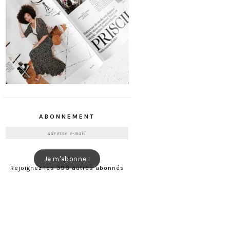
ABONNEMENT
Adresse
e-
mail
Je m'abonne !
Rejoignez les 398 autres abonnés