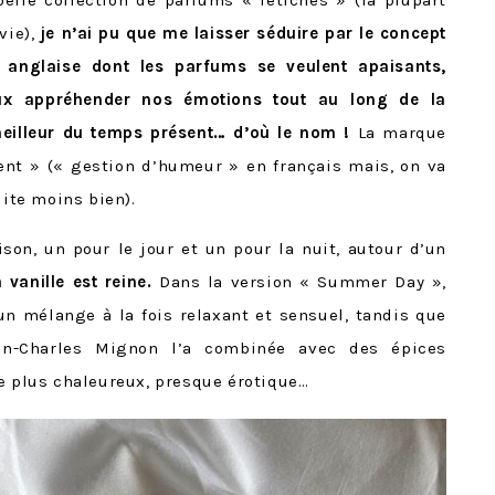
elle collection de parfums « fétiches » (la plupart
vie),
je n’ai pu que me laisser séduire par le concept
 anglaise dont les parfums se veulent apaisants,
ux appréhender nos émotions tout au long de la
 meilleur du temps présent… d’où le nom !
La marque
t » (« gestion d’humeur » en français mais, on va
uite moins bien).
on, un pour le jour et un pour la nuit, autour d’un
a vanille est reine.
Dans la version « Summer Day »,
 un mélange à la fois relaxant et sensuel, tandis que
an-Charles Mignon l’a combinée avec des épices
re plus chaleureux, presque érotique…