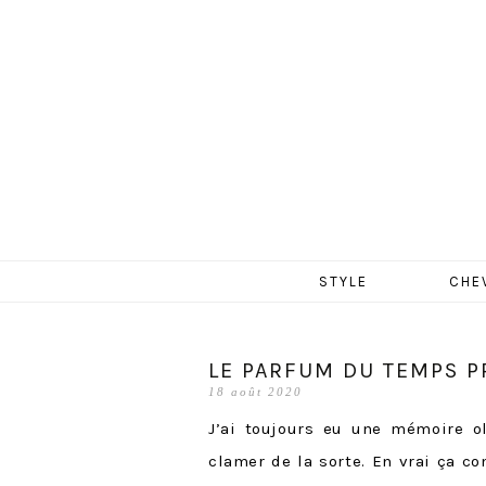
MERCR
Aller
STYLE
CHE
au
contenu
LE PARFUM DU TEMPS P
18 août 2020
J’ai toujours eu une mémoire ol
clamer de la sorte. En vrai ça c