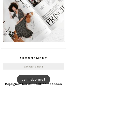
ABONNEMENT
Adresse
e-
mail
Je m'abonne !
Rejoignez les 398 autres abonnés