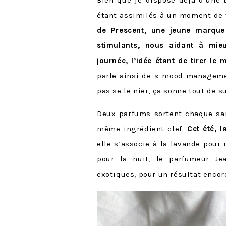
Bien que je dispose déjà d’une b
étant assimilés à un moment de 
de
Prescent
, une jeune marque
stimulants, nous aidant à mie
journée, l’idée étant de tirer le
parle ainsi de « mood managemen
pas se le nier, ça sonne tout de s
Deux parfums sortent chaque sais
même ingrédient clef.
Cet été, l
elle s’associe à la lavande pour
pour la nuit, le parfumeur Je
exotiques, pour un résultat enco