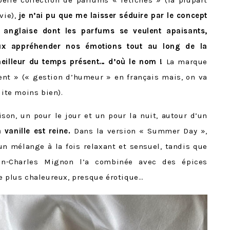
elle collection de parfums « fétiches » (la plupart
vie),
je n’ai pu que me laisser séduire par le concept
 anglaise dont les parfums se veulent apaisants,
ux appréhender nos émotions tout au long de la
 meilleur du temps présent… d’où le nom !
La marque
t » (« gestion d’humeur » en français mais, on va
uite moins bien).
on, un pour le jour et un pour la nuit, autour d’un
a vanille est reine.
Dans la version « Summer Day »,
 un mélange à la fois relaxant et sensuel, tandis que
an-Charles Mignon l’a combinée avec des épices
re plus chaleureux, presque érotique…