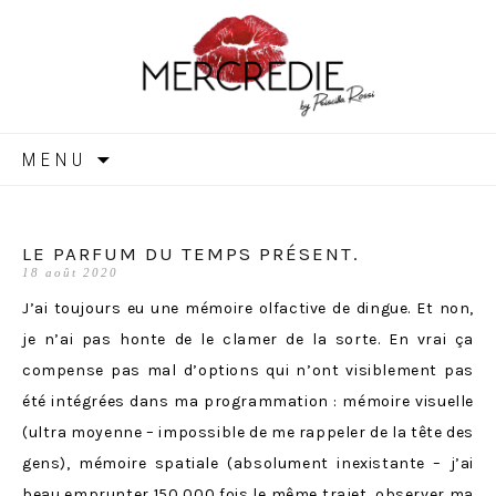
MERCREDIE
Aller
MENU
au
contenu
LE PARFUM DU TEMPS PRÉSENT.
18 août 2020
J’ai toujours eu une mémoire olfactive de dingue. Et non,
je n’ai pas honte de le clamer de la sorte. En vrai ça
compense pas mal d’options qui n’ont visiblement pas
été intégrées dans ma programmation : mémoire visuelle
(ultra moyenne – impossible de me rappeler de la tête des
gens), mémoire spatiale (absolument inexistante – j’ai
beau emprunter 150 000 fois le même trajet, observer ma