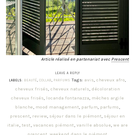
Article réalisé en partenariat avec
Prescent
LEAVE A REPLY
Tags:
avis
,
cheveux afro
,
LABELS:
BEAUTÉ
,
COLLAB
,
PARFUMS
cheveux frisés
,
cheveux naturels
,
décoloration
cheveux frisés
,
locanda fontanazza
,
mèches argile
blanche
,
mood management
,
parfum
,
parfums
,
prescent
,
review
,
séjour dans le piémont
,
séjour en
italie
,
test
,
vacances piémont
,
vanille absolue
,
we are
prescent
,
weekend dans le piémont