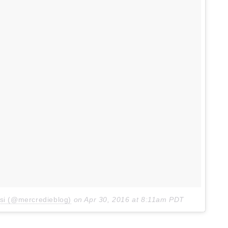
ssi (@mercredieblog)
on
Apr 30, 2016 at 8:11am PDT