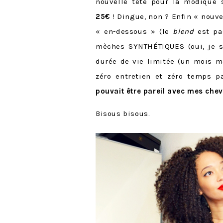
nouvelle tête pour la modique
25€
! Dingue, non ? Enfin « nouve
« en-dessous » (le
blend
est pas
mèches SYNTHÉTIQUES (oui, je sai
durée de vie limitée (un mois m
zéro entretien et zéro temps p
pouvait être pareil avec mes che
Bisous bisous.