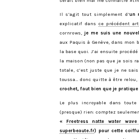
serait bien mal me connaître
#tm
Il s’agit tout simplement d’
un 
explicatif dans
ce précédent art
cornrows,
je me suis une nouvel
aux Paquis à Genève, dans mon bl
la base quoi. J’ai ensuite procéd
la maison (non pas que je sois r
totale, c’est juste que je ne s
toussa… donc quitte à être relou,
crochet, faut bien que je pratiqu
Le plus incroyable dans toute 
(presque) rien: comptez seuleme
«
Freetress natte water wave
superbeaute.fr
) pour cette coif