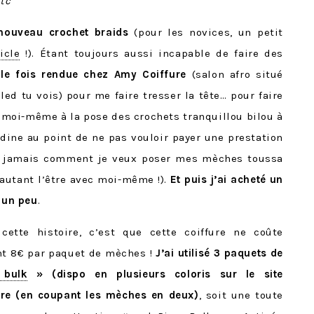
tc
nouveau crochet braids
(pour les novices, un petit
icle
!). Étant toujours aussi incapable de faire des
le fois rendue chez Amy Coiffure
(salon afro situé
ed tu vois) pour me faire tresser la tête… pour faire
é moi-même à la pose des crochets tranquillou bilou à
adine au point de ne pas vouloir payer une prestation
ais jamais comment je veux poser mes mèches toussa
 autant l’être avec moi-même !).
Et puis j’ai acheté un
e un peu
.
cette histoire, c’est que cette coiffure ne coûte
nt 8€ par paquet de mèches !
J’ai utilisé 3 paquets de
 bulk
» (dispo en plusieurs coloris sur le site
fure (en coupant les mèches en deux)
, soit une toute