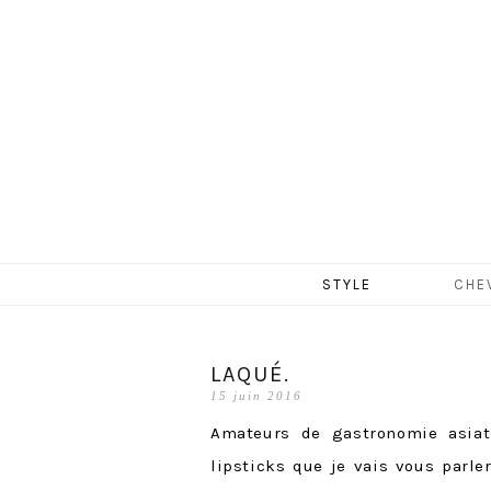
MERCR
Aller
STYLE
CHE
au
contenu
LAQUÉ.
15 juin 2016
Amateurs de gastronomie asiat
lipsticks que je vais vous parler