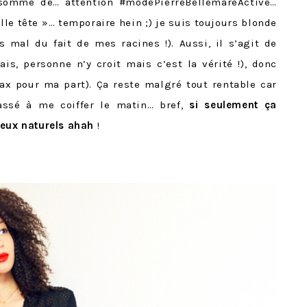
 somme de… attention #modePierreBellemareActivé…
lle tête »… temporaire hein ;) je suis toujours blonde
 mal du fait de mes racines !). Aussi, il s’agit de
s, personne n’y croit mais c’est la vérité !), donc
ax pour ma part). Ça reste malgré tout rentable car
assé à me coiffer le matin… bref,
si seulement ça
veux naturels ahah
!