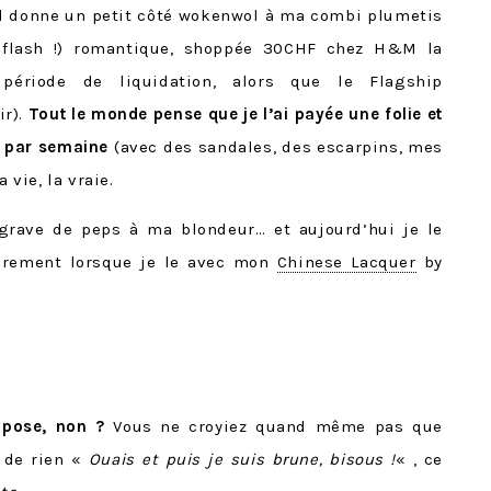
l donne un petit côté wokenwol à ma combi plumetis
 flash !) romantique, shoppée 30CHF chez H&M la
période de liquidation, alors que le Flagship
ir).
Tout le monde pense que je l’ai payée une folie et
s par semaine
(avec des sandales, des escarpins, mes
 vie, la vraie.
grave de peps à ma blondeur… et aujourd’hui je le
ièrement lorsque je le avec mon
Chinese Lacquer
by
mpose, non ?
Vous ne croyiez quand même pas que
ir de rien «
Ouais et puis je suis brune, bisous !
« , ce