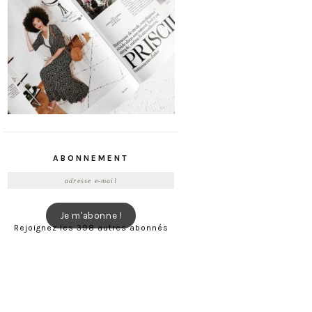
ABONNEMENT
Adresse
e-
mail
Je m'abonne !
Rejoignez les 398 autres abonnés