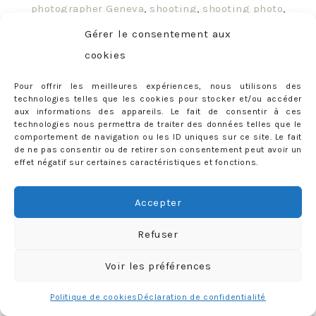
photographer Geneva
,
shooting
,
shooting photo
,
suisse
Gérer le consentement aux
cookies
Pour offrir les meilleures expériences, nous utilisons des
technologies telles que les cookies pour stocker et/ou accéder
previous
1
2
3
4
5
6
7
…
20
next
aux informations des appareils. Le fait de consentir à ces
technologies nous permettra de traiter des données telles que le
comportement de navigation ou les ID uniques sur ce site. Le fait
de ne pas consentir ou de retirer son consentement peut avoir un
À PROPOS
effet négatif sur certaines caractéristiques et fonctions.
Faisons connaissance…
Accepter
Refuser
Voir les préférences
Politique de cookies
Déclaration de confidentialité