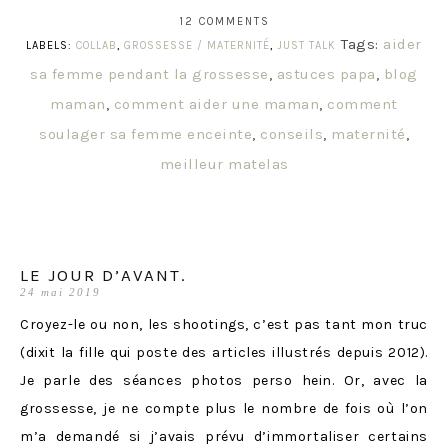
12 COMMENTS
Tags:
aider
LABELS:
COLLAB
,
GROSSESSE / MATERNITÉ
,
JUST TALK
sa femme pendant la grossesse
,
astuces papa
,
blog
maman
,
comment aider une maman
,
comment
soulager sa femme enceinte
,
conseils
,
maternité
,
meilleur matelas
LE JOUR D’AVANT.
24 mai 2019
Croyez-le ou non, les shootings, c’est pas tant mon truc
(dixit la fille qui poste des articles illustrés depuis 2012).
Je parle des séances photos perso hein. Or, avec la
grossesse, je ne compte plus le nombre de fois où l’on
m’a demandé si j’avais prévu d’immortaliser certains