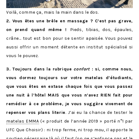
Voilà, comme ça, mais la main dans le dos.
2. Vous êtes une brêle en massage ? C’est pas grave,
on prend quand même !
Pieds, tibias, dos, épaules,
crâne… tout est bon pour se sentir apaisée. Vous pouvez
aussi offrir un moment détente en institut spécialisé si
vous le pouvez.
3. Toujours dans la rubrique
confort
: si, comme nous,
vous dormez toujours sur votre matelas d’étudiants,
que vous êtes en extase chaque fois que vous passez
une nuit à l’hôtel MAIS que vous n’avez RIEN fait pour
remédier à ce problème,
je vous suggère vivement de
repenser vos plans literie
. J’ai eu la chance de tester le
matelas EMMA
(« produit de l’année 2019 » porté n°1 par
UFC Que Choisir) : ni trop ferme, ni trop mou, il apporte le
soutien nécessaire là où il faut (on ne s’enfonce pas et le