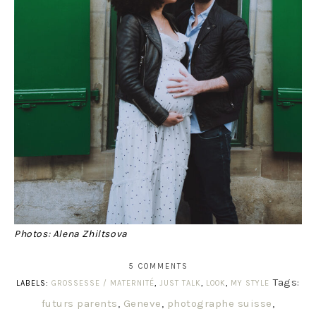
Photos: Alena Zhiltsova
5 COMMENTS
Tags:
LABELS:
GROSSESSE / MATERNITÉ
,
JUST TALK
,
LOOK
,
MY STYLE
futurs parents
,
Geneve
,
photographe suisse
,