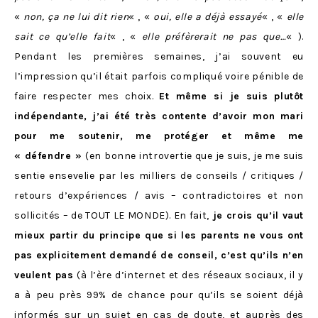
«
non, ça ne lui dit rien
« , «
oui, elle a déjà essayé
« , «
elle
sait ce qu’elle fait
« , «
elle préfèrerait ne pas que…
« ).
Pendant les premières semaines, j’ai souvent eu
l’impression qu’il était parfois compliqué voire pénible de
faire respecter mes choix.
Et même si je suis plutôt
indépendante, j’ai été très contente d’avoir mon mari
pour me soutenir, me protéger et même me
« défendre »
(en bonne introvertie que je suis, je me suis
sentie ensevelie par les milliers de conseils / critiques /
retours d’expériences / avis – contradictoires et non
sollicités – de TOUT LE MONDE). En fait,
je crois qu’il vaut
mieux partir du principe que si les parents ne vous ont
pas explicitement demandé de conseil, c’est qu’ils n’en
veulent pas
(à l’ère d’internet et des réseaux sociaux, il y
a à peu près 99% de chance pour qu’ils se soient déjà
informés sur un sujet en cas de doute, et auprès des