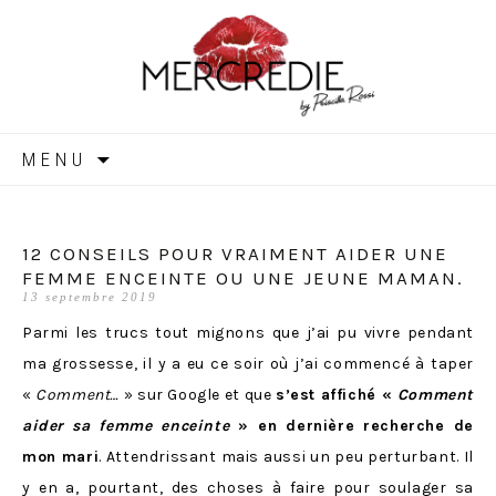
MERCREDIE
Aller
MENU
au
contenu
12 CONSEILS POUR VRAIMENT AIDER UNE
FEMME ENCEINTE OU UNE JEUNE MAMAN.
13 septembre 2019
Parmi les trucs tout mignons que j’ai pu vivre pendant
ma grossesse, il y a eu ce soir où j’ai commencé à taper
«
Comment…
» sur Google et que
s’est affiché «
Comment
aider sa femme enceinte
» en dernière recherche de
mon mari
. Attendrissant mais aussi un peu perturbant. Il
y en a, pourtant, des choses à faire pour soulager sa