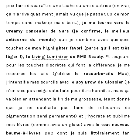
prix faire disparaître une tache ou une cicatrice (en vrai,
ça n’arrive quasiment jamais vu que je passe 90% de mon
temps sans makeup mais bon…),
je me tourne vers le
Creamy Concealer
de Nars (je confirme, le meilleur
anticerne du monde)
que je combine avec quelques
touches de
mon highlighter favori (parce qu’il est très
léger !), le
Living Luminizer
de RMS Beauty
. Et toujours
pour les touches discrètes qui font la différence: je me
recourbe les cils (j’utilise
le recourbe-cils Mac
),
j’intensifie mes sourcils avec le
Boy Brow de Glossier
(je
n’en suis pas méga satisfaite pour être honnête… mais ça
va bien en attendant la fin de ma grossesse, étant donné
que je ne souhaite pas faire de retouches de
pigmentation semi-permanente) et j’hydrate et sublime
mes lèvres (comme avec un gloss) avec
le tout nouveau
baume-à-lèvres DHC
dont je suis littéralement fan