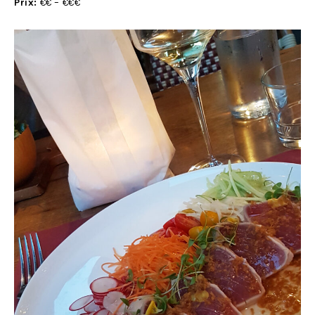
Prix:
€€ – €€€