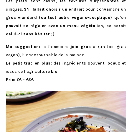
Les plats sont divins, les textures surprenantes et
uniques.
S’il fallait choisir un endroit pour convaincre un
gros viandard (ou tout autre vegano-sceptique) qu’on
pouvait se régaler avec un menu végétalien, ce serait
celui-ci sans hésiter ;)
Ma suggestion:
le fameux
« joie gras »
(un foie gras
vegan), l’incontournable de la maison.
Le petit truc en plus:
des ingrédients souvent
locaux
et
issus de l’agriculture
bio
.
Prix:
€€ – €€€