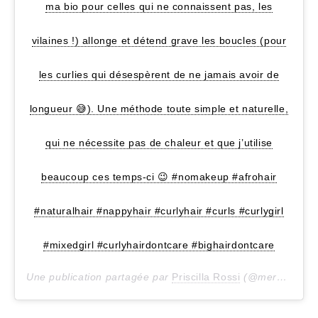
ma bio pour celles qui ne connaissent pas, les
vilaines !) allonge et détend grave les boucles (pour
les curlies qui désespèrent de ne jamais avoir de
longueur 😅). Une méthode toute simple et naturelle,
qui ne nécessite pas de chaleur et que j’utilise
beaucoup ces temps-ci 😉 #nomakeup #afrohair
#naturalhair #nappyhair #curlyhair #curls #curlygirl
#mixedgirl #curlyhairdontcare #bighairdontcare
Une publication partagée par
Priscilla Rossi
(@mercredie) le