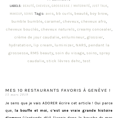
LABELS:
BEAUTÉ
,
CHEVEUX
,
GROSSESSE / MATERNITÉ
,
JUST TALK
,
Tags:
avis
,
bb curls
,
beauté
,
boy brow
,
MAKEUP
,
SOINS
bumble bumble
,
caramel
,
cheveux
,
cheveux afro
,
cheveux bouclés
,
cheveux naturels
,
creamy concealer
,
crème de jour caudalie
,
enlumineur
,
glossier
,
hydratation
,
lip cream
,
luminizer
,
NARS
,
pendant la
grossesse
,
RMS beauty
,
soin du visage
,
soins
,
spray
caudalie
,
stick lèvres dehc
,
test
MES 10 RESTAURANTS FAVORIS À GENÈVE !
15 mars 2019
Je sens que je vais ADORER écrire cet article ! Oui parce
que,
la bouffe et moi, c’est une vraie grande histoire
d’amour
(j’entends déjà l’ironie dans la bouche de mes