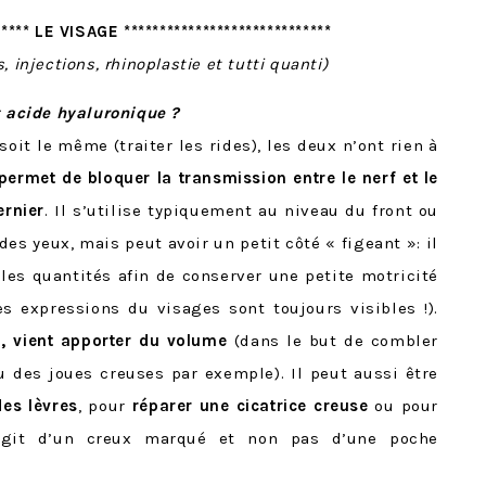
***** LE VISAGE *****************************
, injections, rhinoplastie et tutti quanti)
t acide hyaluronique ?
soit le même (traiter les rides), les deux n’ont rien à
permet de bloquer la transmission entre le nerf et le
ernier
. Il s’utilise typiquement au niveau du front ou
es yeux, mais peut avoir un petit côté « figeant »: il
 les quantités afin de conserver une petite motricité
es expressions du visages sont toujours visibles !).
i, vient apporter du volume
(dans le but de combler
u des joues creuses par exemple). Il peut aussi être
des lèvres
, pour
réparer une cicatrice creuse
ou pour
’agit d’un creux marqué et non pas d’une poche