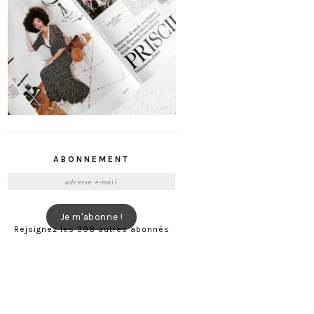
ABONNEMENT
Adresse
e-
mail
Je m'abonne !
Rejoignez les 398 autres abonnés