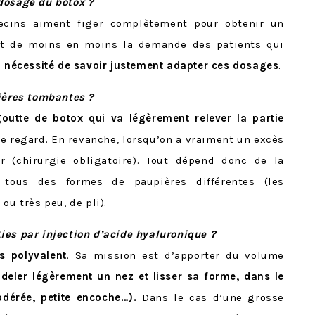
dosage du botox ?
ecins aiment figer complètement pour obtenir un
st de moins en moins la demande des patients qui
a nécessité de savoir justement adapter ces dosages
.
pières tombantes ?
goutte de botox qui va légèrement relever la partie
le regard. En revanche, lorsqu’on a vraiment un excès
r (chirurgie obligatoire). Tout dépend donc de la
tous des formes de paupières différentes (les
ou très peu, de pli).
ies par injection d’acide hyaluronique ?
s polyvalent
. Sa mission est d’apporter du volume
odeler légèrement un nez et lisser sa forme, dans le
odérée, petite encoche…).
Dans le cas d’une grosse