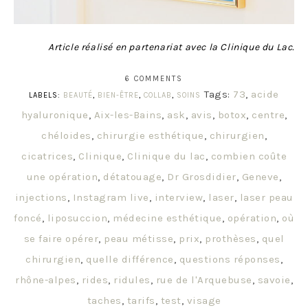
Article réalisé en partenariat avec la Clinique du Lac.
6 COMMENTS
Tags:
73
,
acide
LABELS:
BEAUTÉ
,
BIEN-ÊTRE
,
COLLAB
,
SOINS
hyaluronique
,
Aix-les-Bains
,
ask
,
avis
,
botox
,
centre
,
chéloides
,
chirurgie esthétique
,
chirurgien
,
cicatrices
,
Clinique
,
Clinique du lac
,
combien coûte
une opération
,
détatouage
,
Dr Grosdidier
,
Geneve
,
injections
,
Instagram live
,
interview
,
laser
,
laser peau
foncé
,
liposuccion
,
médecine esthétique
,
opération
,
où
se faire opérer
,
peau métisse
,
prix
,
prothèses
,
quel
chirurgien
,
quelle différence
,
questions réponses
,
rhône-alpes
,
rides
,
ridules
,
rue de l'Arquebuse
,
savoie
,
taches
,
tarifs
,
test
,
visage