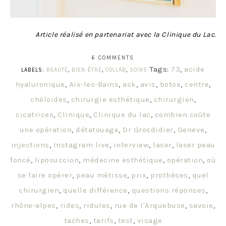
Article réalisé en partenariat avec la Clinique du Lac.
6 COMMENTS
Tags:
73
,
acide
LABELS:
BEAUTÉ
,
BIEN-ÊTRE
,
COLLAB
,
SOINS
hyaluronique
,
Aix-les-Bains
,
ask
,
avis
,
botox
,
centre
,
chéloides
,
chirurgie esthétique
,
chirurgien
,
cicatrices
,
Clinique
,
Clinique du lac
,
combien coûte
une opération
,
détatouage
,
Dr Grosdidier
,
Geneve
,
injections
,
Instagram live
,
interview
,
laser
,
laser peau
foncé
,
liposuccion
,
médecine esthétique
,
opération
,
où
se faire opérer
,
peau métisse
,
prix
,
prothèses
,
quel
chirurgien
,
quelle différence
,
questions réponses
,
rhône-alpes
,
rides
,
ridules
,
rue de l'Arquebuse
,
savoie
,
taches
,
tarifs
,
test
,
visage